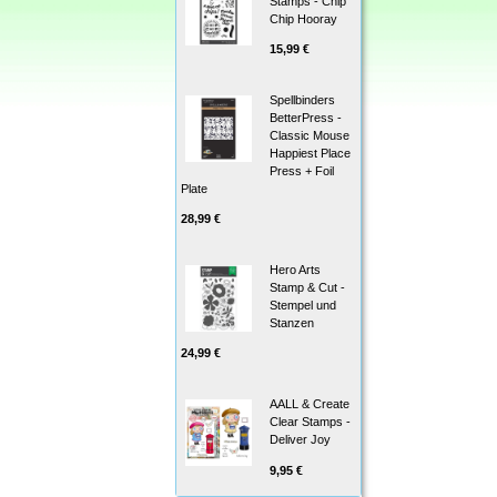
Stamps - Chip
Chip Hooray
15,99 €
Spellbinders
BetterPress -
Classic Mouse
Happiest Place
Press + Foil
Plate
28,99 €
Hero Arts
Stamp & Cut -
Stempel und
Stanzen
24,99 €
AALL & Create
Clear Stamps -
Deliver Joy
9,95 €