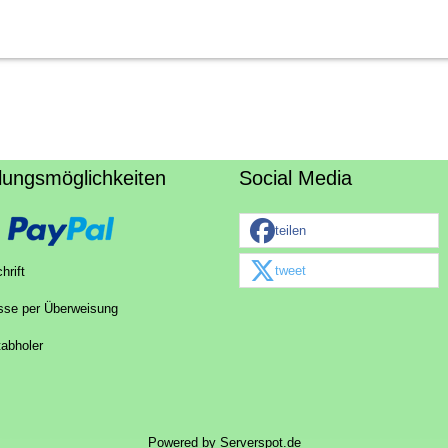
lungsmöglichkeiten
Social Media
teilen
tweet
hrift
sse per Überweisung
tabholer
Powered by
Serverspot.de