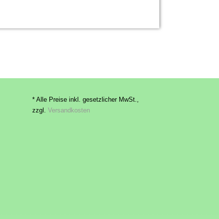
* Alle Preise inkl. gesetzlicher MwSt.,
zzgl.
Versandkosten