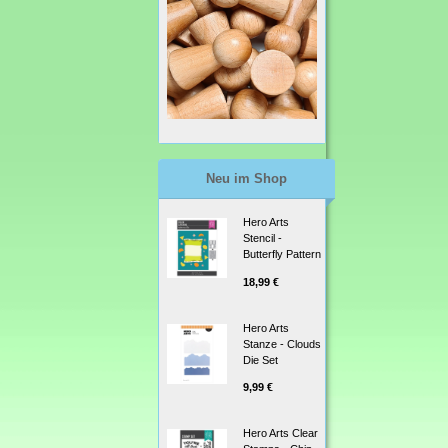
Neu im Shop
Hero Arts
Stencil -
Butterfly Pattern
18,99 €
Hero Arts
Stanze - Clouds
Die Set
9,99 €
Hero Arts Clear