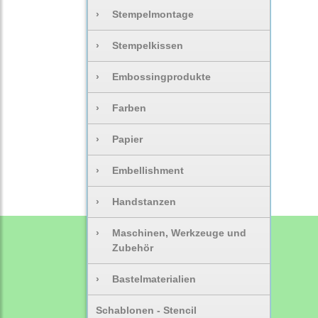
›
Stempelmontage
›
Stempelkissen
›
Embossingprodukte
›
Farben
›
Papier
›
Embellishment
›
Handstanzen
›
Maschinen, Werkzeuge und
Zubehör
›
Bastelmaterialien
Schablonen - Stencil