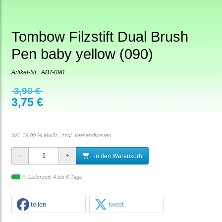
Tombow Filzstift Dual Brush
Pen baby yellow (090)
Artikel-Nr.:
ABT-090
3,90 €
3,75 €
inkl. 19,00 % MwSt., zzgl.
Versandkosten
in den Warenkorb
Lieferzeit: 4 bis 6 Tage
teilen
tweet