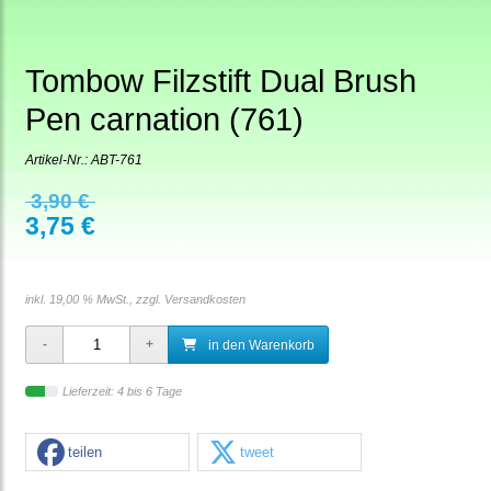
Tombow Filzstift Dual Brush
Pen carnation (761)
Artikel-Nr.:
ABT-761
3,90 €
3,75 €
inkl. 19,00 % MwSt., zzgl.
Versandkosten
in den Warenkorb
Lieferzeit: 4 bis 6 Tage
teilen
tweet