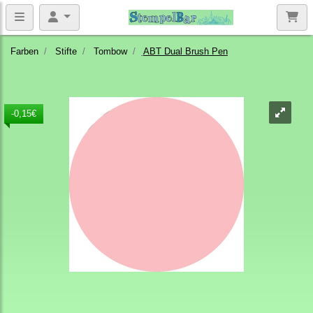
Farben
Stifte
Tombow
ABT Dual Brush Pen
-0,15€