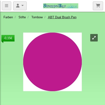
Farben
Stifte
Tombow
ABT Dual Brush Pen
-0,15€