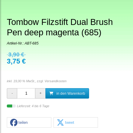
Tombow Filzstift Dual Brush
Pen deep magenta (685)
Artikel-Nr.:
ABT-685
3,90 €
3,75 €
inkl. 19,00 % MwSt., zzgl.
Versandkosten
in den Warenkorb
Lieferzeit: 4 bis 6 Tage
teilen
tweet