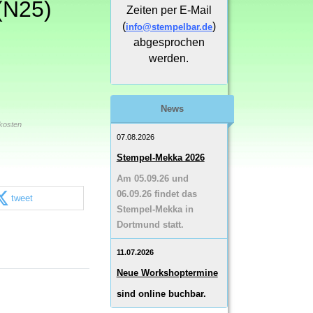
(N25)
Zeiten per E-Mail
(
)
info@stempelbar.de
abgesprochen
werden.
News
kosten
07.08.2026
Stempel-Mekka 2026
Am 05.09.26 und
06.09.26 findet das
tweet
Stempel-Mekka in
Dortmund statt.
11.07.2026
Neue Workshoptermine
sind online buchbar.