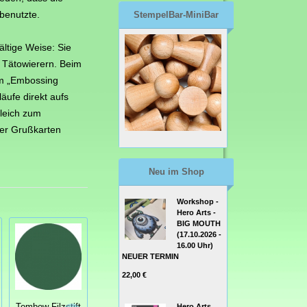
 benutzte.
StempelBar-MiniBar
ltige Weise: Sie
d Tätowierern. Beim
em „Embossing
äufe direkt aufs
gleich zum
ler Grußkarten
Neu im Shop
Workshop -
Hero Arts -
BIG MOUTH
(17.10.2026 -
16.00 Uhr)
NEUER TERMIN
22,00 €
Tombow Filzstift
Tombow Filzstift
Tombow Filzstift
Hero Arts