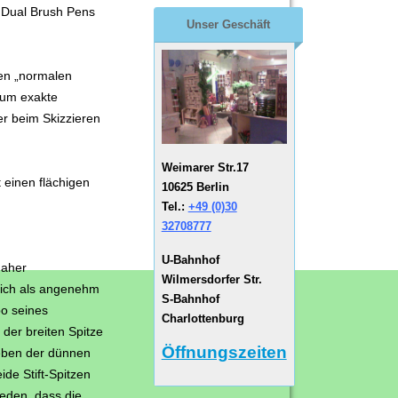
 Dual Brush Pens
Unser Geschäft
nen „normalen
s um exakte
r beim Skizzieren
Weimarer Str.17
t einen flächigen
10625 Berlin
.
Tel.:
+49 (0)30
32708777
U-Bahnhof
daher
Wilmersdorfer Str.
 sich als angenehm
S-Bahnhof
o seines
Charlottenburg
der breiten Spitze
Öffnungszeiten
geben der dünnen
ide Stift-Spitzen
eden, dass die