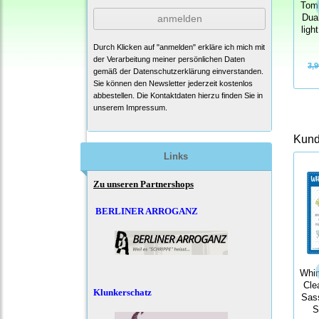
Tomb
anmelden
Dua
ligh
Durch Klicken auf "anmelden" erkläre ich mich mit
der Verarbeitung meiner persönlichen Daten
3,9
gemäß der
Datenschutzerklärung
einverstanden.
Sie können den Newsletter jederzeit kostenlos
abbestellen. Die Kontaktdaten hierzu finden Sie in
unserem Impressum.
Kunde
Links
Zu unseren Partnershops
BERLINER ARROGANZ
Whi
Cle
Klunkerschatz
Sas
S