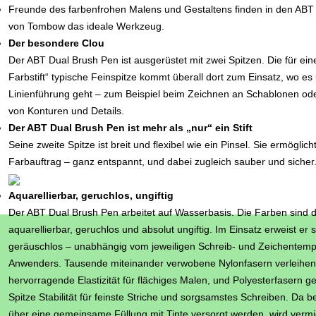
Freunde des farbenfrohen Malens und Gestaltens finden in den ABT
von Tombow das ideale Werkzeug.
Der besondere Clou
Der ABT Dual Brush Pen ist ausgerüstet mit zwei Spitzen. Die für ei
Farbstift“ typische Feinspitze kommt überall dort zum Einsatz, wo e
Linienführung geht – zum Beispiel beim Zeichnen an Schablonen ode
von Konturen und Details.
Der ABT Dual Brush Pen ist mehr als „nur“ ein Stift
Seine zweite Spitze ist breit und flexibel wie ein Pinsel. Sie ermöglich
Farbauftrag – ganz entspannt, und dabei zugleich sauber und sicher
Aquarellierbar, geruchlos, ungiftig
Der ABT Dual Brush Pen arbeitet auf Wasserbasis. Die Farben sind 
aquarellierbar, geruchlos und absolut ungiftig. Im Einsatz erweist er
geräuschlos – unabhängig vom jeweiligen Schreib- und Zeichentemp
Anwenders. Tausende miteinander verwobene Nylonfasern verleihen 
hervorragende Elastizität für flächiges Malen, und Polyesterfasern 
Spitze Stabilität für feinste Striche und sorgsamstes Schreiben. Da be
über eine gemeinsame Füllung mit Tinte versorgt werden, wird vermi