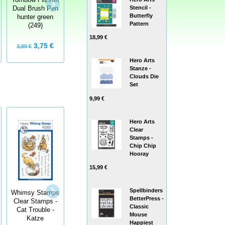
Stencil -
Dual Brush Pen
Dual Brush Pen
Dual Brush Pen
Butterfly
hunter green
green ochre
glacier blue
Pattern
(249)
(076)
(491)
18,99 €
3,75 €
3,75 €
3,75 €
3,90 €
3,90 €
3,90 €
Hero Arts
Stanze -
Clouds Die
Set
9,99 €
Hero Arts
Clear
Stamps -
Chip Chip
Hooray
15,99 €
Whimsy Stamps
Stampendous
Spellbinders
Whimsy Stamps
Clear Stamps -
Perfectly Clear
BetterPress -
Clear Stamps -
Dragon
Stamps - Go
Classic
Cat Trouble -
Christmas
Fish
Mouse
Katze
Wishes Drachen
Happiest