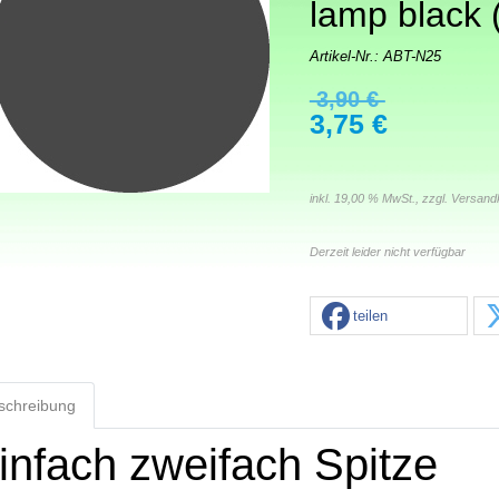
lamp black 
Artikel-Nr.:
ABT-N25
3,90 €
3,75 €
inkl. 19,00 % MwSt., zzgl.
Versand
Derzeit leider nicht verfügbar
teilen
schreibung
infach zweifach Spitze