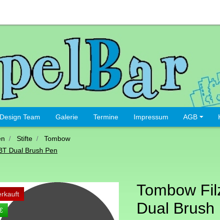
Design Team
Galerie
Termine
Impressum
AGB
en
Stifte
Tombow
BT Dual Brush Pen
Tombow Filz
rkauft
Dual Brush
€