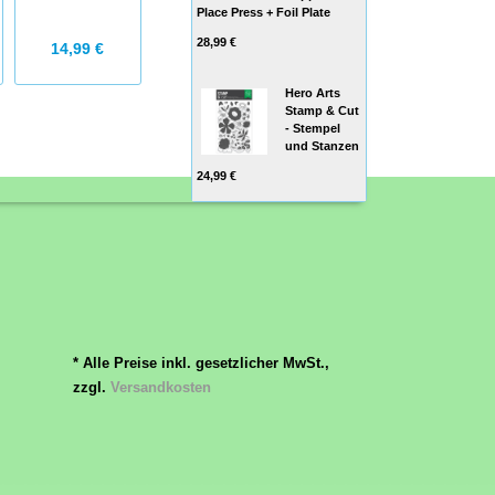
Weihnachten
Place Press + Foil Plate
28,99 €
15,99 €
14,99 €
14,99 €
Hero Arts
Stamp & Cut
- Stempel
und Stanzen
24,99 €
* Alle Preise inkl. gesetzlicher MwSt.,
zzgl.
Versandkosten