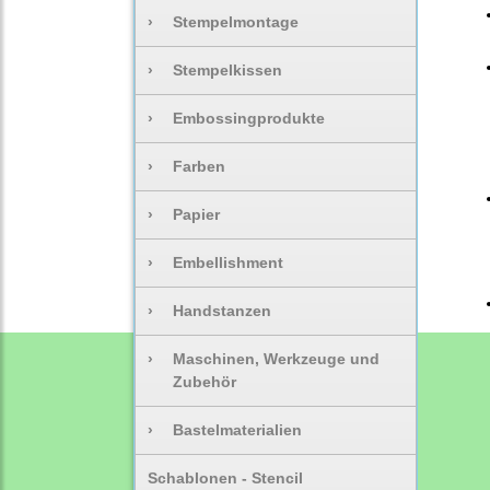
›
Stempelmontage
›
Stempelkissen
›
Embossingprodukte
›
Farben
›
Papier
›
Embellishment
›
Handstanzen
›
Maschinen, Werkzeuge und
Zubehör
›
Bastelmaterialien
Schablonen - Stencil