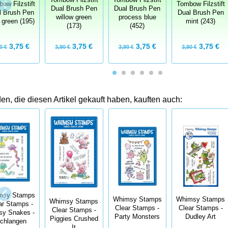
ow Filzstift
Tombow Filzstift
Dual Brush Pen
Dual Brush Pen
l Brush Pen
Dual Brush Pen
willow green
process blue
t green (195)
mint (243)
(173)
(452)
3,75 €
3,75 €
3,75 €
3,75 €
0 €
3,90 €
3,90 €
3,90 €
n, die diesen Artikel gekauft haben, kauften auch:
msy Stamps
Whimsy Stamps
Whimsy Stamps
Whimsy Stamps
ar Stamps -
Clear Stamps -
Clear Stamps -
Clear Stamps -
sy Snakes -
Party Monsters
Dudley Art
Piggies Crushed
chlangen
It