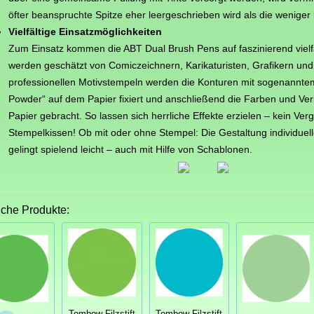
öfter beanspruchte Spitze eher leergeschrieben wird als die weniger
Vielfältige Einsatzmöglichkeiten
Zum Einsatz kommen die ABT Dual Brush Pens auf faszinierend vielfä
werden geschätzt von Comiczeichnern, Karikaturisten, Grafikern un
professionellen Motivstempeln werden die Konturen mit sogenannt
Powder“ auf dem Papier fixiert und anschließend die Farben und Verl
Papier gebracht. So lassen sich herrliche Effekte erzielen – kein Ver
Stempelkissen! Ob mit oder ohne Stempel: Die Gestaltung individuel
gelingt spielend leicht – auch mit Hilfe von Schablonen.
iche Produkte:
Tombow Filzstift
Tombow Filzstift