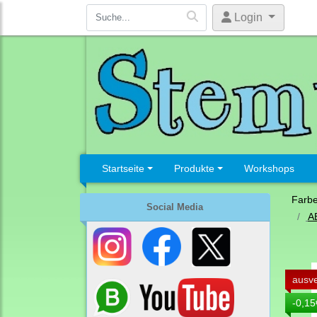
Login
Startseite
Produkte
Workshops
Farb
Social Media
A
ausve
-0,15