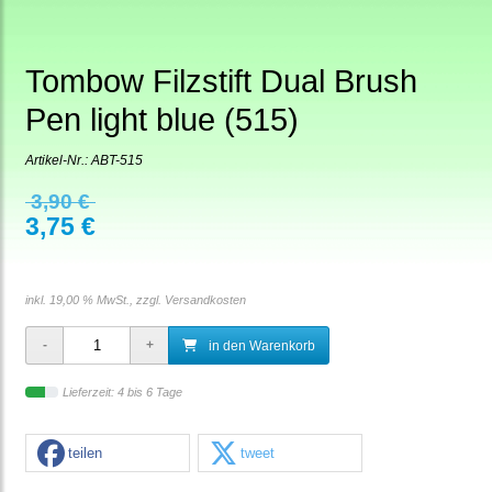
Tombow Filzstift Dual Brush
Pen light blue (515)
Artikel-Nr.:
ABT-515
3,90 €
3,75 €
inkl. 19,00 % MwSt., zzgl.
Versandkosten
in den Warenkorb
Lieferzeit: 4 bis 6 Tage
teilen
tweet