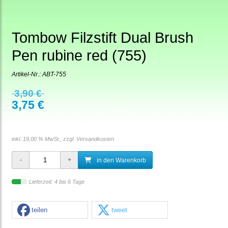
Tombow Filzstift Dual Brush
Pen rubine red (755)
Artikel-Nr.:
ABT-755
3,90 €
3,75 €
inkl. 19,00 % MwSt., zzgl.
Versandkosten
in den Warenkorb
Lieferzeit: 4 bis 6 Tage
teilen
tweet