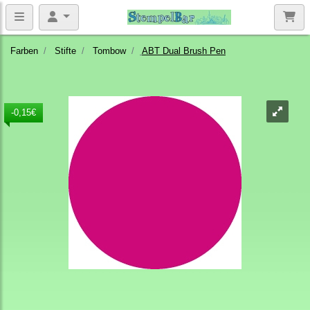
Farben
Stifte
Tombow
ABT Dual Brush Pen
-0,15€