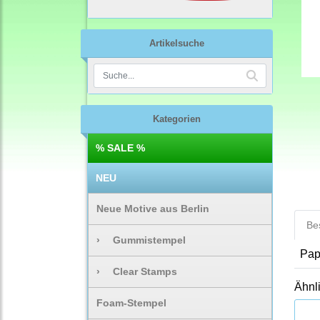
Artikelsuche
Kategorien
% SALE %
NEU
Neue Motive aus Berlin
Be
›
Gummistempel
Pap
›
Clear Stamps
Ähnl
Foam-Stempel