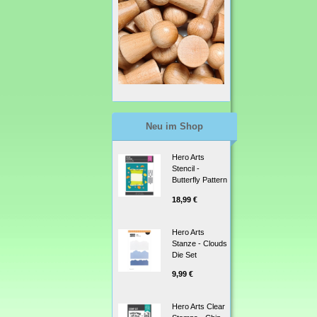
Neu im Shop
Hero Arts
Stencil -
Butterfly Pattern
18,99 €
Hero Arts
Stanze - Clouds
Die Set
9,99 €
Hero Arts Clear