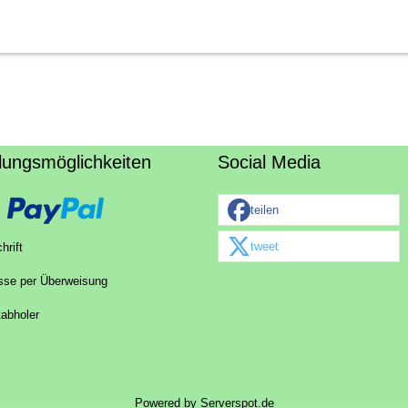
lungsmöglichkeiten
Social Media
teilen
tweet
hrift
sse per Überweisung
tabholer
Powered by
Serverspot.de