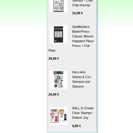
Stamps - Chip
Chip Hooray
15,99 €
Spellbinders
BetterPress -
Classic Mouse
Happiest Place
Press + Foil
Plate
28,99 €
Hero Arts
Stamp & Cut -
Stempel und
Stanzen
24,99 €
AALL & Create
Clear Stamps -
Deliver Joy
9,95 €