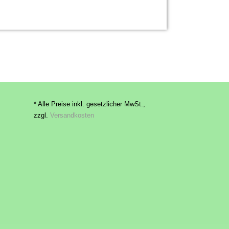
* Alle Preise inkl. gesetzlicher MwSt.,
zzgl.
Versandkosten