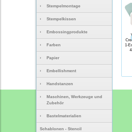
›
Stempelmontage
›
Stempelkissen
›
Embossingprodukte
Crea
›
Farben
1-E
4
›
Papier
›
Embellishment
›
Handstanzen
›
Maschinen, Werkzeuge und
Zubehör
›
Bastelmaterialien
Schablonen - Stencil