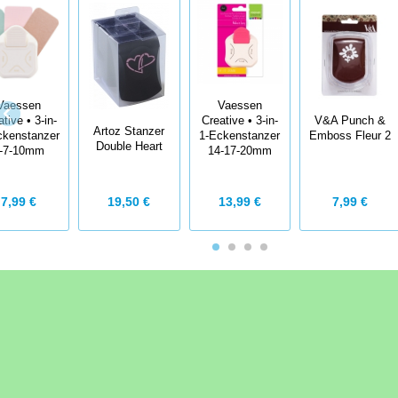
Vaessen
Vaessen
tive • 3-in-
Creative • 3-in-
V&A Punch &
Artoz Stanzer
ckenstanzer
1-Eckenstanzer
Emboss Fleur 2
Double Heart
-7-10mm
14-17-20mm
19,50 €
7,99 €
13,99 €
7,99 €