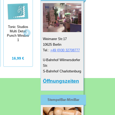
Tonic Studios
Tonic Studios
Multi Detail
Multi Detail
Punch Window
Artoz Stanzer
Punch Flower
Weimarer Str.17
1
Swirlc Circle
10625 Berlin
Tel.:
+49 (0)30 32708777
9,50 €
16,99 €
16,99 €
U-Bahnhof Wilmersdorfer
Str.
S-Bahnhof Charlottenburg
Öffnungszeiten
StempelBar-MiniBar