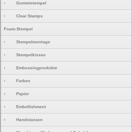
›
Gummistempel
›
Clear Stamps
Foam-Stempel
›
Stempelmontage
›
Stempelkissen
›
Embossingprodukte
›
Farben
›
Papier
›
Embellishment
›
Handstanzen