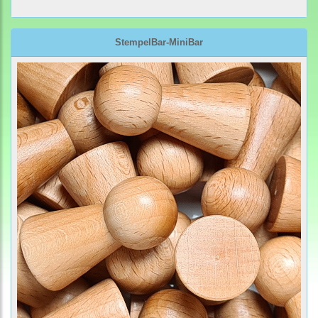
StempelBar-MiniBar