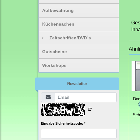
Aufbewahrung
Ges
Küchensachen
Inh
›
Zeitschriften/DVD`s
Ähnl
Gutscheine
Workshops
Newsletter
Don
S
Sch
Eingabe Sicherheitscode: *