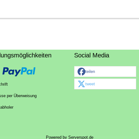
lungsmöglichkeiten
Social Media
teilen
tweet
hrift
sse per Überweisung
tabholer
Powered by
Serverspot.de