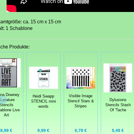
amtgröße: ca. 15 cm x 15 cm
alt: 1 Schablone
iche Produkte:
na Downey
Visible Image
Heidi Swapp
ignature
Dylusions
Stencil Stars &
STENCIL mini
Stencils
Stencils Stash
Stripes
words
ablone Live
Of 'Tache
Art
8,99 €
6,79 €
5,49 €
9,99 €