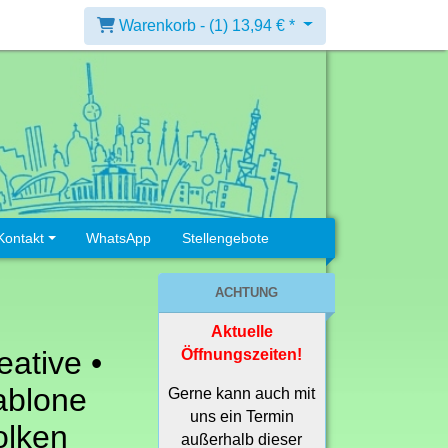
Warenkorb -
(1)
13,94 € *
Kontakt
WhatsApp
Stellengebote
ACHTUNG
Aktuelle
ative •
Öffnungszeiten!
ablone
Gerne kann auch mit
uns ein Termin
lken
außerhalb dieser