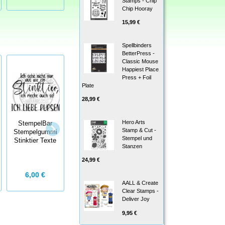
Stamps - Chip
Chip Hooray
15,99 €
Spellbinders
BetterPress -
Classic Mouse
Happiest Place
Press + Foil
Plate
28,99 €
StempelBar
Hero Arts
Stempelgummi
StempelBar
Heat It Craft
Stamp & Cut -
Ich bin kein
Stempelgummi
Tool - European
Stempel und
Morgenmuffel…
Stinktier Texte
Version -
Stanzen
Embossingföhn
24,99 €
6,00 €
5,00 €
29,99 €
AALL & Create
Clear Stamps -
Deliver Joy
9,95 €