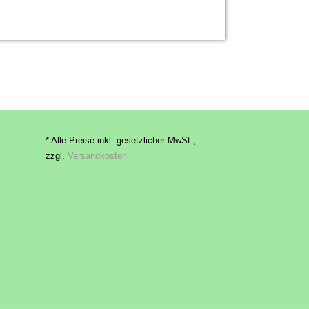
* Alle Preise inkl. gesetzlicher MwSt.,
zzgl.
Versandkosten