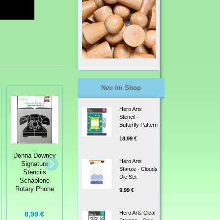
Neu im Shop
Hero Arts
Stencil -
Butterfly Pattern
18,99 €
Donna Downey
Donna Downey
Lawn Fawn
Hero Arts
Signature
Signature
Stanze - Clouds
Stencil -
Stencils
Stencils
Die Set
Snowflake
Schablone
Schablone Live
Background -
Rotary Phone
Inspired
9,99 €
Schneeflocken
Hero Arts Clear
8,99 €
8,99 €
13,00 €