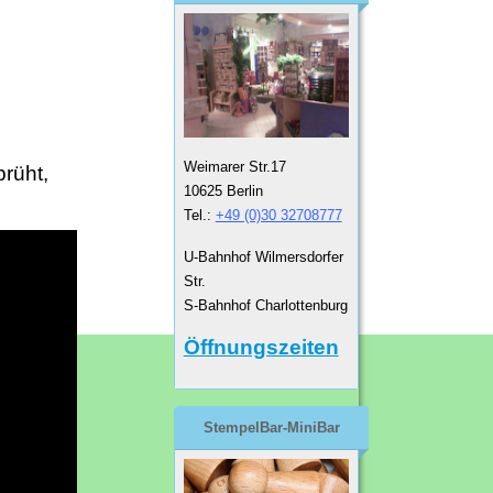
Weimarer Str.17
rüht,
10625 Berlin
Tel.:
+49 (0)30 32708777
U-Bahnhof Wilmersdorfer
Str.
S-Bahnhof Charlottenburg
Öffnungszeiten
StempelBar-MiniBar