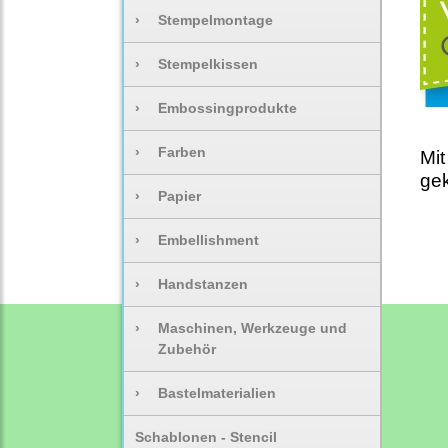
›
Stempelmontage
›
Stempelkissen
›
Embossingprodukte
›
Farben
Mit
gek
›
Papier
›
Embellishment
›
Handstanzen
›
Maschinen, Werkzeuge und
Zubehör
›
Bastelmaterialien
Schablonen - Stencil