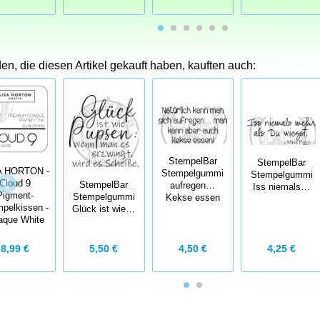
n, die diesen Artikel gekauft haben, kauften auch:
StempelBar
StempelBar
A HORTON -
Stempelgummi
Stempelgummi
Cloud 9
StempelBar
aufregen…
Iss niemals…
Pigment-
Stempelgummi
Kekse essen
pelkissen -
Glück ist wie…
aque White
4,50 €
4,25 €
8,99 €
5,50 €