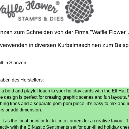
nzen zum Schneiden von der Firma "Waffle Flower".
verwenden in diversen Kurbelmaschinen zum Beispi
lt: 5 Stanzen
aben des Herstellers:
a bold and playful touch to your holiday cards with the Elf Hat D
e design is perfect for creating graphic scenes and fun layouts.
tching lines and a separate pom-pom piece, it’s easy to mix and
ors or add dimension.
it as the focal point or tuck it into corners for a creative layout. 
ectly with the Elf-tastic Sentiments set for pun-filled holiday chee