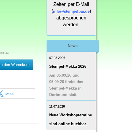
Zeiten per E-Mail
(
)
info@stempelbar.de
abgesprochen
werden.
News
kosten
07.08.2026
in den Warenkorb
Stempel-Mekka 2026
Am 05.09.26 und
06.09.26 findet das
Stempel-Mekka in
tweet
Dortmund statt.
11.07.2026
Neue Workshoptermine
sind online buchbar.