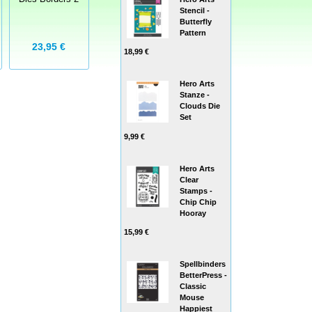
Postmark
Ballon
Stencil -
Filmstrip
Butterfly
Pattern
23,95 €
27,99 €
6,95 €
18,99 €
Hero Arts
Stanze -
Clouds Die
Set
9,99 €
Hero Arts
Clear
Stamps -
Chip Chip
Hooray
15,99 €
Spellbinders
BetterPress -
Classic
Mouse
Happiest