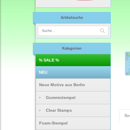
Artikelsuche
Kategorien
% SALE %
NEU
Neue Motive aus Berlin
›
Gummistempel
›
Clear Stamps
Be
Foam-Stempel