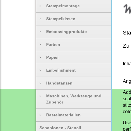
›
Stempelmontage
›
Stempelkissen
›
Embossingprodukte
Sta
›
Farben
Zu 
›
Papier
Inha
›
Embellishment
Ang
›
Handstanzen
Add 
›
Maschinen, Werkzeuge und
scal
Zubehör
sti
col
›
Bastelmaterialien
Use 
Schablonen - Stencil
perf