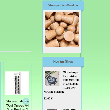
StempelBar-MiniBar
Neu im Shop
Workshop -
Hero Arts -
BIG MOUTH
(17.10.2026 -
16.00 Uhr)
NEUER TERMIN
Stanzschablone
22,00 €
Stanzschablone
XCut Bulid-A-
Stanzschablone
XCut Xpress A4
Scene Dies
PaperArtsy
Dies Borders 2
Vintage Hot Air
Hero Arts