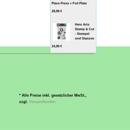
Place Press + Foil Plate
28,99 €
Hero Arts
Stamp & Cut
- Stempel
und Stanzen
24,99 €
* Alle Preise inkl. gesetzlicher MwSt.,
zzgl.
Versandkosten