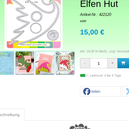
Elfen Hut
Artikel-Nr.:
422120
von
15,00 €
inkl. 19,00 % MwSt., zzgl.
Versand
Lieferzeit: 4 bis 6 Tage
teilen
schreibung