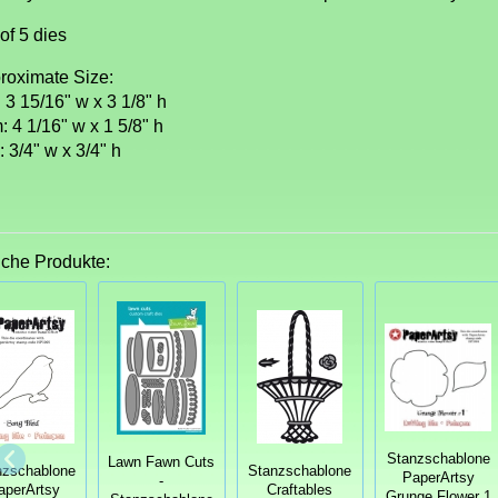
of 5 dies
roximate Size:
 3 15/16" w x 3 1/8" h
: 4 1/16" w x 1 5/8" h
: 3/4" w x 3/4" h
iche Produkte:
Stanzschablone
Lawn Fawn Cuts
nzschablone
Stanzschablone
PaperArtsy
-
aperArtsy
Craftables
Grunge Flower 1