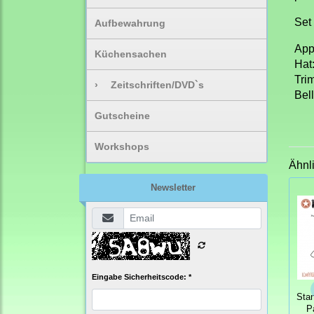
Set 
Aufbewahrung
App
Küchensachen
Hat:
Trim
›
Zeitschriften/DVD`s
Bell
Gutscheine
Workshops
Ähnl
Newsletter
Eingabe Sicherheitscode: *
Sta
P