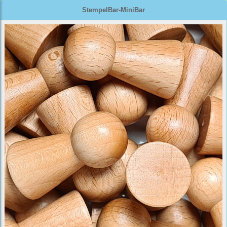
StempelBar-MiniBar