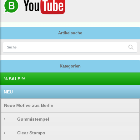
Artikelsuche
Kategorien
% SALE %
NEU
Neue Motive aus Berlin
›
Gummistempel
›
Clear Stamps