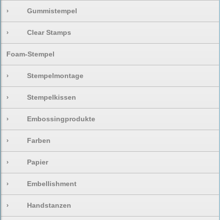
›
Gummistempel
›
Clear Stamps
Foam-Stempel
›
Stempelmontage
›
Stempelkissen
›
Embossingprodukte
›
Farben
›
Papier
›
Embellishment
›
Handstanzen