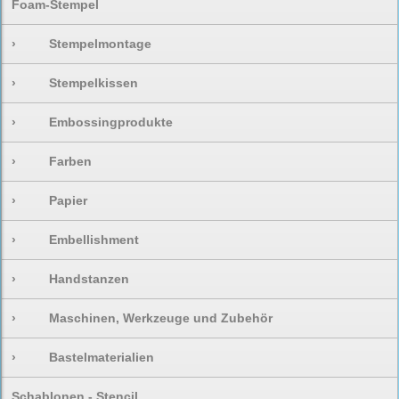
Foam-Stempel
›
Stempelmontage
›
Stempelkissen
›
Embossingprodukte
›
Farben
›
Papier
›
Embellishment
›
Handstanzen
›
Maschinen, Werkzeuge und Zubehör
›
Bastelmaterialien
Schablonen - Stencil