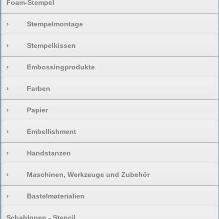
Foam-Stempel
›
Stempelmontage
›
Stempelkissen
›
Embossingprodukte
›
Farben
›
Papier
›
Embellishment
›
Handstanzen
›
Maschinen, Werkzeuge und Zubehör
›
Bastelmaterialien
Schablonen - Stencil