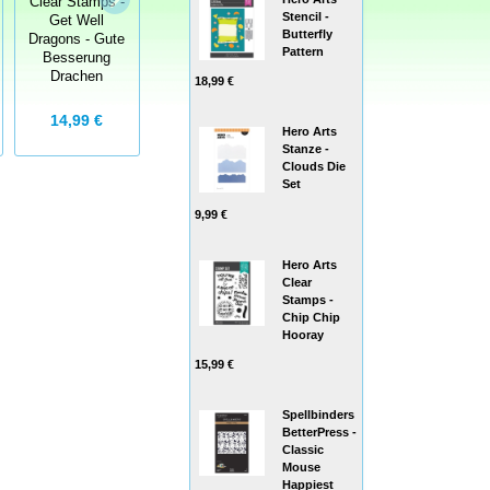
Clear Stamps -
Whimsy Stamps
Stencil -
Get Well
Clear Stamps -
Butterfly
Dragons - Gute
Goth Doll Boy -
Pattern
Besserung
Goth Junge
Drachen
18,99 €
14,99 €
13,99 €
Hero Arts
Stanze -
Clouds Die
Set
9,99 €
Hero Arts
Clear
Stamps -
Chip Chip
Hooray
15,99 €
Spellbinders
BetterPress -
Classic
Mouse
Happiest