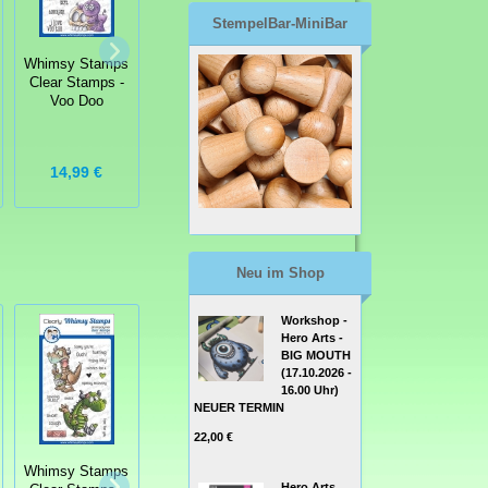
StempelBar-MiniBar
Whimsy Stamps
Whimsy Stamps
Whimsy Stamps
Clear Stamps -
Die Stanze -
Clear Stamps -
Dragon New
WTF? Word and
Voo Doo
Year Drachen
Shadow Die Set
Neujahr
14,99 €
14,99 €
9,99 €
Neu im Shop
Workshop -
Hero Arts -
BIG MOUTH
(17.10.2026 -
16.00 Uhr)
NEUER TERMIN
22,00 €
Whimsy Stamps
Hero Arts