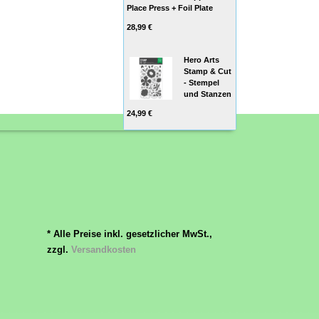
Place Press + Foil Plate
28,99 €
Hero Arts
Stamp & Cut
- Stempel
und Stanzen
24,99 €
* Alle Preise inkl. gesetzlicher MwSt.,
zzgl.
Versandkosten