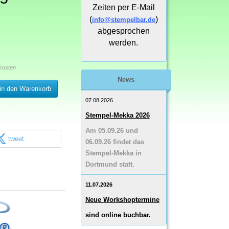
Zeiten per E-Mail
(
)
info@stempelbar.de
abgesprochen
werden.
kosten
News
in den Warenkorb
07.08.2026
Stempel-Mekka 2026
Am 05.09.26 und
tweet
06.09.26 findet das
Stempel-Mekka in
Dortmund statt.
11.07.2026
Neue Workshoptermine
sind online buchbar.