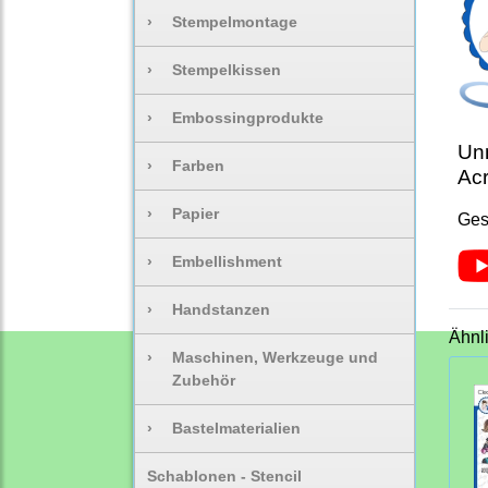
›
Stempelmontage
›
Stempelkissen
›
Embossingprodukte
Unm
›
Farben
Acr
›
Papier
Ges
›
Embellishment
›
Handstanzen
Ähnl
›
Maschinen, Werkzeuge und
Zubehör
›
Bastelmaterialien
Schablonen - Stencil