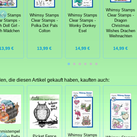
Whimsy Stamps
msy Stamps
Whimsy Stamps
Whimsy Stamps
Clear Stamps -
ar Stamps -
Clear Stamps -
Clear Stamps -
Dragon
 Doll Girl -
Polka Dot Pals
Wonky Donkey
Christmas
h Mädchen
Colton
Esel
Wishes Drachen
Weihnachten
13,99 €
13,99 €
14,99 €
14,99 €
n, die diesen Artikel gekauft haben, kauften auch:
mistempel
Whimsy Stamps
Picket Fence
mping Bella