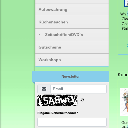
Aufbewahrung
Whi
Cle
Küchensachen
Goth
Got
›
Zeitschriften/DVD`s
Gutscheine
Workshops
Kunde
Newsletter
Eingabe Sicherheitscode: *
Gum
Sta