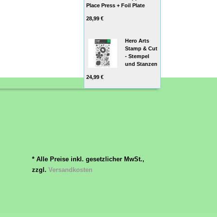
Place Press + Foil Plate
28,99 €
Hero Arts
Stamp & Cut
- Stempel
und Stanzen
24,99 €
* Alle Preise inkl. gesetzlicher MwSt.,
zzgl.
Versandkosten