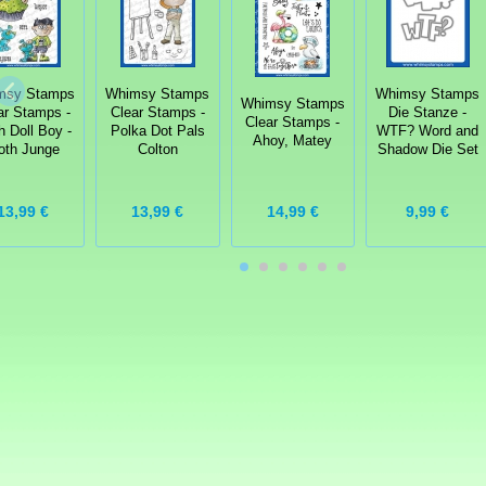
msy Stamps
Whimsy Stamps
Whimsy Stamps
Whimsy Stamps
ar Stamps -
Clear Stamps -
Die Stanze -
Clear Stamps -
h Doll Boy -
Polka Dot Pals
WTF? Word and
Ahoy, Matey
oth Junge
Colton
Shadow Die Set
13,99 €
13,99 €
14,99 €
9,99 €