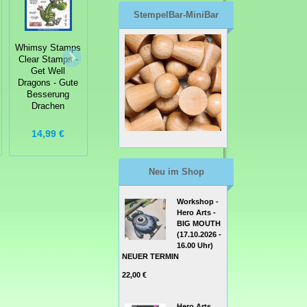
StempelBar-MiniBar
Whimsy Stamps
Whimsy Stamps
Clear Stamps -
Clear Stamps -
Whimsy Stamps
Get Well
Dragon
Clear Stamps -
Dragons - Gute
Christmas
Over the Moon
Besserung
Wishes Drachen
Drachen
Weihnachten
14,99 €
14,99 €
13,99 €
Neu im Shop
Workshop -
Hero Arts -
BIG MOUTH
(17.10.2026 -
16.00 Uhr)
NEUER TERMIN
22,00 €
Hero Arts