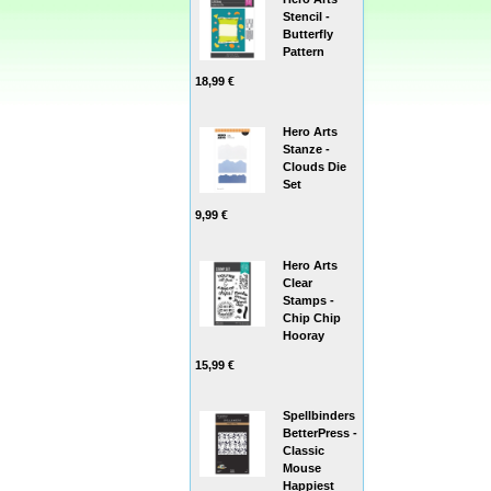
Stencil -
Butterfly
Pattern
18,99 €
Hero Arts
Stanze -
Clouds Die
Set
9,99 €
Hero Arts
Clear
Stamps -
Chip Chip
Hooray
15,99 €
Spellbinders
BetterPress -
Classic
Mouse
Happiest