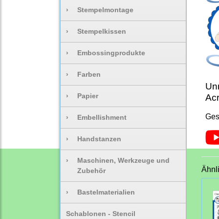
›
Stempelmontage
›
Stempelkissen
›
Embossingprodukte
›
Farben
Unm
›
Papier
Acr
Ges
›
Embellishment
›
Handstanzen
›
Maschinen, Werkzeuge und
Ähnl
Zubehör
›
Bastelmaterialien
Schablonen - Stencil