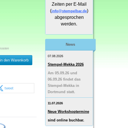
Zeiten per E-Mail
(
)
info@stempelbar.de
abgesprochen
werden.
News
kosten
07.08.2026
in den Warenkorb
Stempel-Mekka 2026
Am 05.09.26 und
06.09.26 findet das
Stempel-Mekka in
tweet
Dortmund statt.
11.07.2026
Neue Workshoptermine
sind online buchbar.