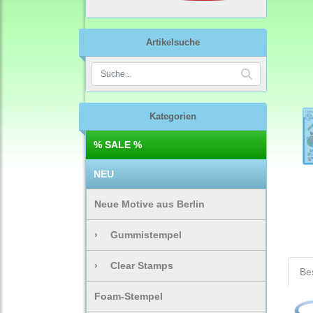
Artikelsuche
Kategorien
% SALE %
NEU
Neue Motive aus Berlin
›
Gummistempel
›
Clear Stamps
Be
Foam-Stempel