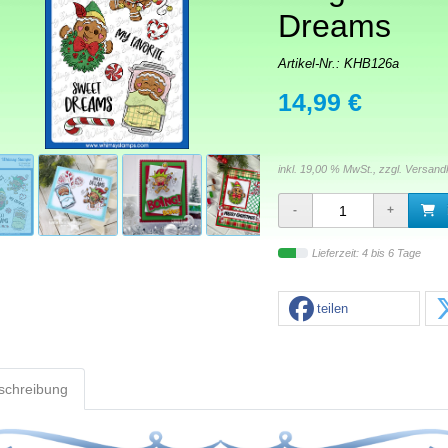
Dreams
Artikel-Nr.:
KHB126a
14,99 €
inkl. 19,00 % MwSt., zzgl.
Versand
Lieferzeit: 4 bis 6 Tage
teilen
schreibung