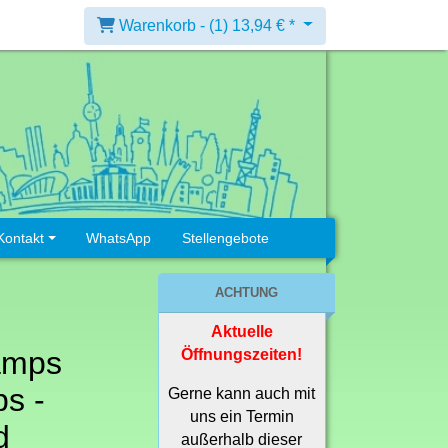
Warenkorb -
(1)
13,94 € *
Kontakt
WhatsApp
Stellengebote
ACHTUNG
Aktuelle
amps
Öffnungszeiten!
s -
Gerne kann auch mit
uns ein Termin
d
außerhalb dieser