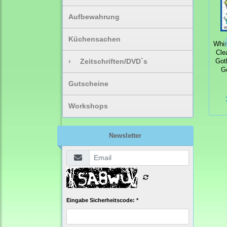
Aufbewahrung
Küchensachen
Whi
Cle
›
Zeitschriften/DVD`s
Got
G
Gutscheine
Workshops
Newsletter
Eingabe Sicherheitscode: *