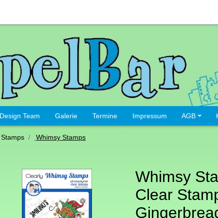
Design Team
Galerie
Termine
Impressum
AGB
 Stamps
Whimsy Stamps
Whimsy St
Clear Stamp
Gingerbrea