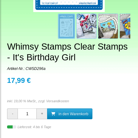
Whimsy Stamps Clear Stamps
- It's Birthday Girl
Artikel-Nr.:
CWSD296a
17,99 €
inkl. 19,00 % MwSt., zzgl.
Versandkosten
in den Warenkorb
Lieferzeit: 4 bis 6 Tage