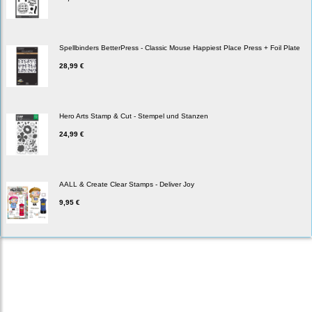
Spellbinders BetterPress - Classic Mouse Happiest Place Press + Foil Plate
28,99 €
Hero Arts Stamp & Cut - Stempel und Stanzen
24,99 €
AALL & Create Clear Stamps - Deliver Joy
9,95 €