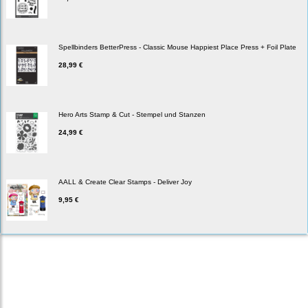
Spellbinders BetterPress - Classic Mouse Happiest Place Press + Foil Plate
28,99 €
Hero Arts Stamp & Cut - Stempel und Stanzen
24,99 €
AALL & Create Clear Stamps - Deliver Joy
9,95 €