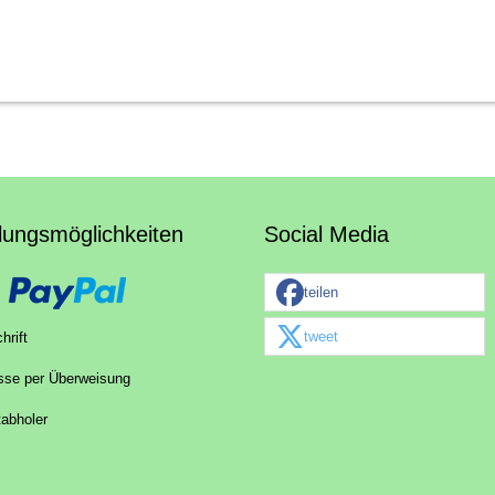
lungsmöglichkeiten
Social Media
teilen
tweet
hrift
sse per Überweisung
tabholer