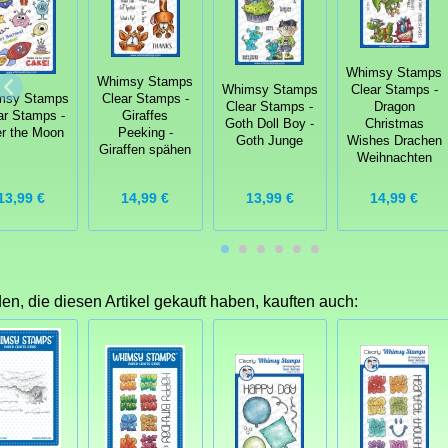
Whimsy Stamps
Whimsy Stamps
Whimsy Stamps
Clear Stamps -
msy Stamps
Clear Stamps -
Clear Stamps -
Dragon
ar Stamps -
Giraffes
Goth Doll Boy -
Christmas
r the Moon
Peeking -
Goth Junge
Wishes Drachen
Giraffen spähen
Weihnachten
13,99 €
14,99 €
13,99 €
14,99 €
n, die diesen Artikel gekauft haben, kauften auch: