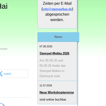
Zeiten per E-Mail
Hai
(
)
info@stempelbar.de
abgesprochen
werden.
News
07.08.2026
kosten
Stempel-Mekka 2026
Am 05.09.26 und
06.09.26 findet das
Stempel-Mekka in
tweet
Dortmund statt.
11.07.2026
Neue Workshoptermine
sind online buchbar.