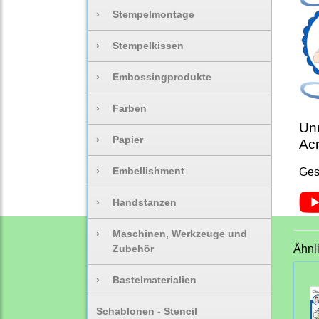
›
Stempelmontage
›
Stempelkissen
›
Embossingprodukte
›
Farben
Unm
›
Papier
Acr
›
Embellishment
Ges
›
Handstanzen
›
Maschinen, Werkzeuge und
Zubehör
Ähnl
›
Bastelmaterialien
Schablonen - Stencil