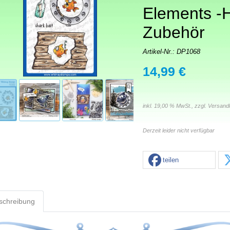
Elements -
Zubehör
Artikel-Nr.:
DP1068
14,99 €
inkl. 19,00 % MwSt., zzgl.
Versand
Derzeit leider nicht verfügbar
teilen
schreibung