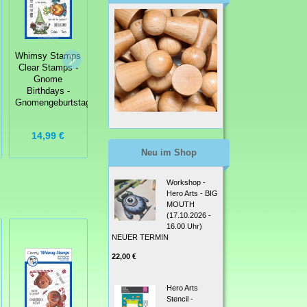
Whimsy Stamps
Whimsy Stamps
Whimsy Stamps
Clear Stamps -
Clear Stamps -
Clear Stamps -
Gnome
Hippo Fun in the
Flamingo Fun -
Birthdays -
Sun
Flamingo-Spaß
Gnomengeburtstage
14,99 €
14,99 €
14,99 €
Neu im Shop
Workshop -
Hero Arts - BIG
MOUTH
(17.10.2026 -
16.00 Uhr)
NEUER TERMIN
22,00 €
Hero Arts
Stencil -