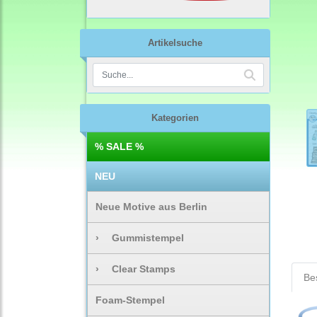
Artikelsuche
Kategorien
% SALE %
NEU
Neue Motive aus Berlin
›
Gummistempel
›
Clear Stamps
Be
Foam-Stempel