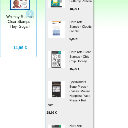
Butterfly Pattern
Art Impressions
18,99 €
Clear Stamps
with dies MB
Whimsy Stamps
Whimsy Stamps
School -
Clear Stamps -
Clear Stamps -
Hero Arts
Stempelset inkl.
Hey, Sugar!
Dudley Art
Stanze - Clouds
Stanzen
Die Set
9,99 €
17,00 €
14,99 €
14,99 €
Hero Arts Clear
Stamps - Chip
Chip Hooray
15,99 €
Spellbinders
BetterPress -
Classic Mouse
Happiest Place
Press + Foil
Plate
28,99 €
Hero Arts