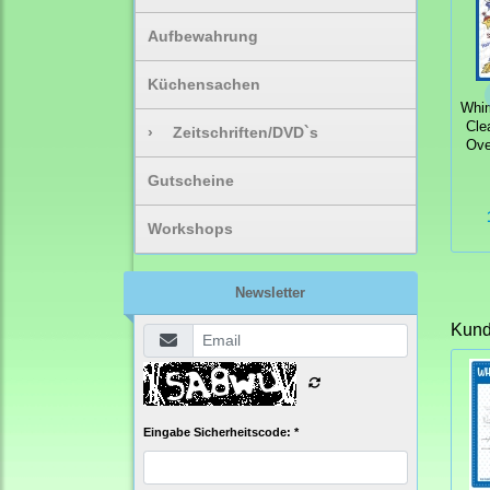
Aufbewahrung
Küchensachen
Whi
Cle
›
Zeitschriften/DVD`s
Ove
Gutscheine
Workshops
Newsletter
Kunde
Eingabe Sicherheitscode: *