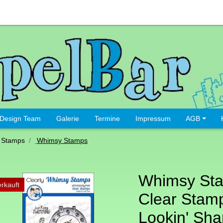
Design Team
Galerie
Termine
Impressum
AGB
 Stamps
Whimsy Stamps
Whimsy St
rkauft
Clear Stamp
Lookin' Sha