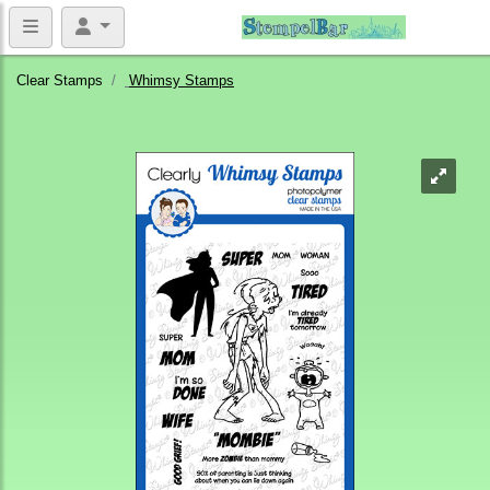
Clear Stamps
Whimsy Stamps