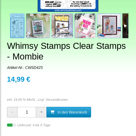
Whimsy Stamps Clear Stamps
- Mombie
Artikel-Nr.:
CWSD425
14,99 €
inkl. 19,00 % MwSt., zzgl.
Versandkosten
in den Warenkorb
Lieferzeit: 4 bis 6 Tage