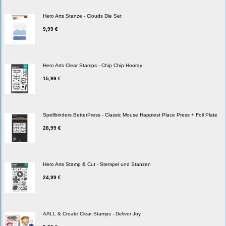
Hero Arts Stanze - Clouds Die Set
9,99 €
Hero Arts Clear Stamps - Chip Chip Hooray
15,99 €
Spellbinders BetterPress - Classic Mouse Happiest Place Press + Foil Plate
28,99 €
Hero Arts Stamp & Cut - Stempel und Stanzen
24,99 €
AALL & Create Clear Stamps - Deliver Joy