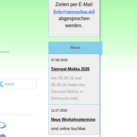
Zeiten per E-Mail
(
)
info@stempelbar.de
abgesprochen
werden.
News
kosten
07.08.2026
Stempel-Mekka 2026
Am 05.09.26 und
tweet
06.09.26 findet das
Stempel-Mekka in
Dortmund statt.
11.07.2026
Neue Workshoptermine
sind online buchbar.