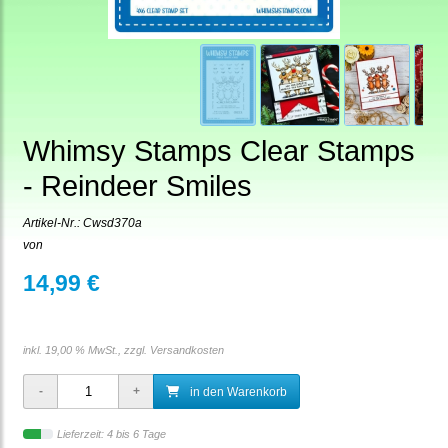
Whimsy Stamps Clear Stamps
- Reindeer Smiles
Artikel-Nr.:
Cwsd370a
von
14,99 €
inkl. 19,00 % MwSt., zzgl.
Versandkosten
in den Warenkorb
Lieferzeit: 4 bis 6 Tage