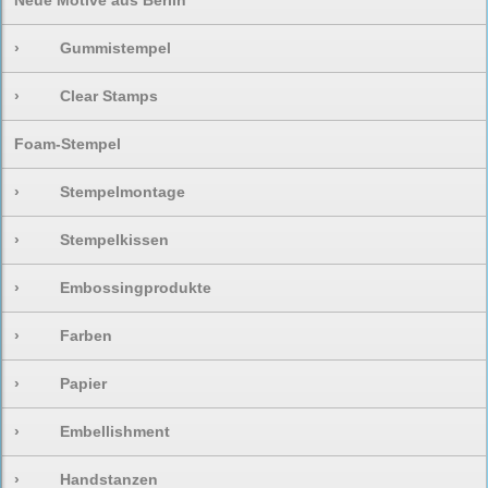
Neue Motive aus Berlin
›
Gummistempel
›
Clear Stamps
Foam-Stempel
›
Stempelmontage
›
Stempelkissen
›
Embossingprodukte
›
Farben
›
Papier
›
Embellishment
›
Handstanzen