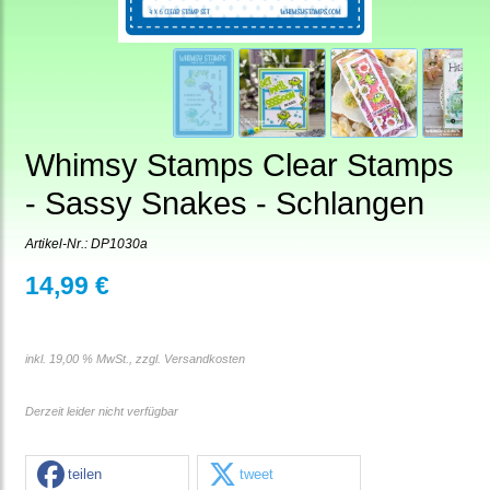
Whimsy Stamps Clear Stamps
- Sassy Snakes - Schlangen
Artikel-Nr.:
DP1030a
14,99 €
inkl. 19,00 % MwSt., zzgl.
Versandkosten
Derzeit leider nicht verfügbar
teilen
tweet