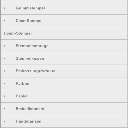
›
Gummistempel
›
Clear Stamps
Foam-Stempel
›
Stempelmontage
›
Stempelkissen
›
Embossingprodukte
›
Farben
›
Papier
›
Embellishment
›
Handstanzen