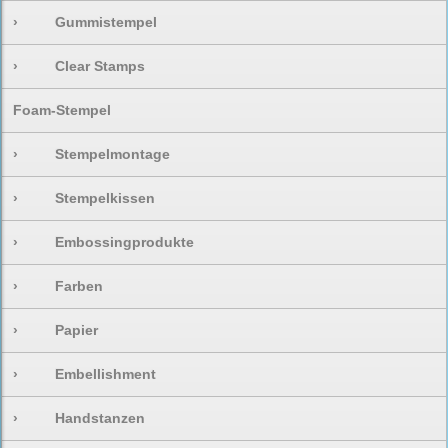
›
Gummistempel
›
Clear Stamps
Foam-Stempel
›
Stempelmontage
›
Stempelkissen
›
Embossingprodukte
›
Farben
›
Papier
›
Embellishment
›
Handstanzen