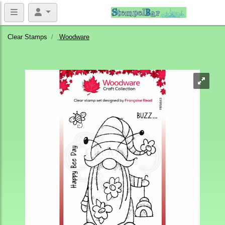
Clear Stamps
Woodware