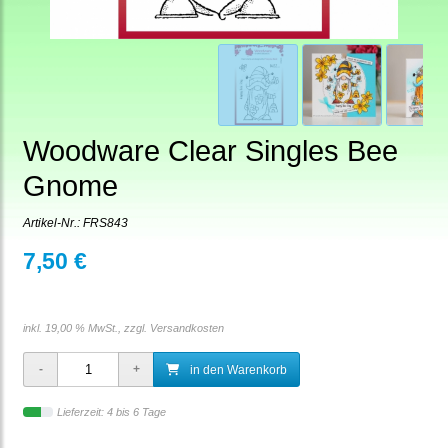
Woodware Clear Singles Bee
Gnome
Artikel-Nr.:
FRS843
7,50 €
inkl. 19,00 % MwSt., zzgl.
Versandkosten
in den Warenkorb
Lieferzeit: 4 bis 6 Tage