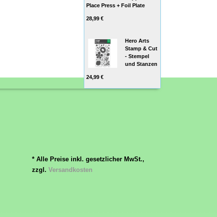
Place Press + Foil Plate
28,99 €
Hero Arts
Stamp & Cut
- Stempel
und Stanzen
24,99 €
* Alle Preise inkl. gesetzlicher MwSt.,
zzgl.
Versandkosten