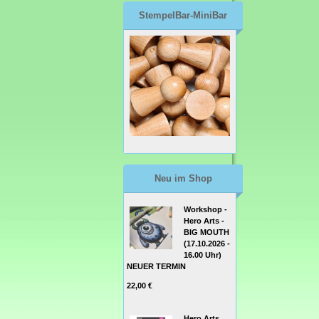
StempelBar-MiniBar
Neu im Shop
Workshop -
Hero Arts -
BIG MOUTH
(17.10.2026 -
16.00 Uhr)
NEUER TERMIN
22,00 €
Hero Arts