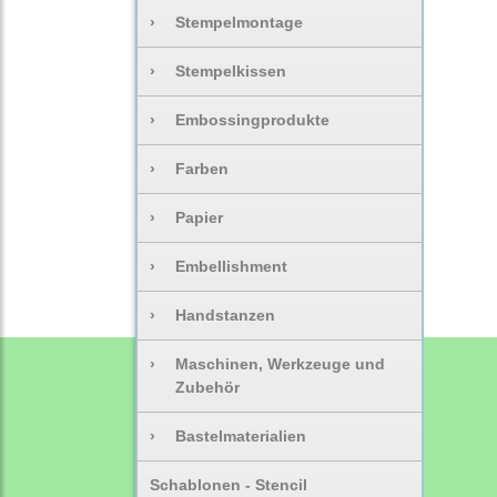
›
Stempelmontage
›
Stempelkissen
›
Embossingprodukte
›
Farben
›
Papier
›
Embellishment
›
Handstanzen
›
Maschinen, Werkzeuge und
Zubehör
›
Bastelmaterialien
Schablonen - Stencil