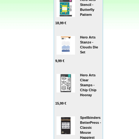
Stencil -
Butterfly
Pattern
18,99 €
Hero Arts
Stanze -
Clouds Die
Set
9,99 €
Hero Arts
Clear
Stamps -
Chip Chip
Hooray
15,99 €
Spellbinders
BetterPress -
Classic
Mouse
Happiest