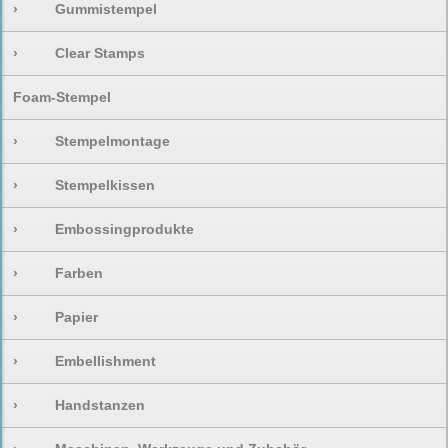
›
Gummistempel
›
Clear Stamps
Foam-Stempel
›
Stempelmontage
›
Stempelkissen
›
Embossingprodukte
›
Farben
›
Papier
›
Embellishment
›
Handstanzen