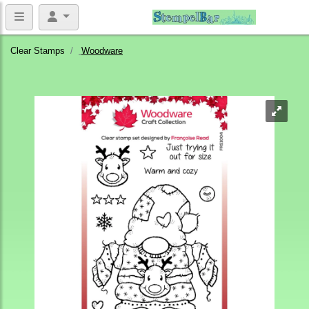
Clear Stamps
Woodware