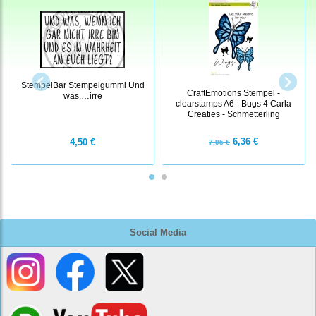
StempelBar Stempelgummi Und
CraftEmotions Stempel -
was,…irre
clearstamps A6 - Bugs 4 Carla
Creaties - Schmetterling
6,36 €
4,50 €
7,95 €
Social Media