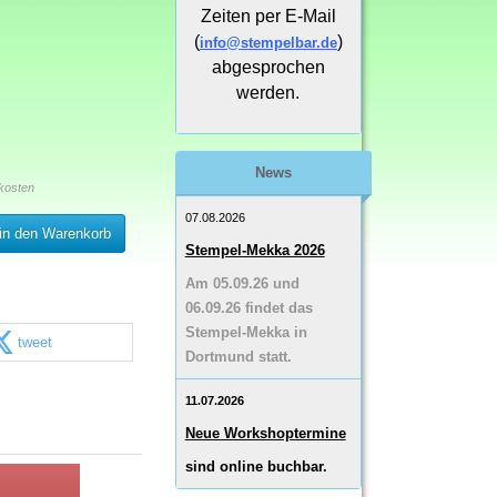
Zeiten per E-Mail
(
)
info@stempelbar.de
abgesprochen
werden.
News
kosten
07.08.2026
in den Warenkorb
Stempel-Mekka 2026
Am 05.09.26 und
06.09.26 findet das
Stempel-Mekka in
tweet
Dortmund statt.
11.07.2026
Neue Workshoptermine
sind online buchbar.