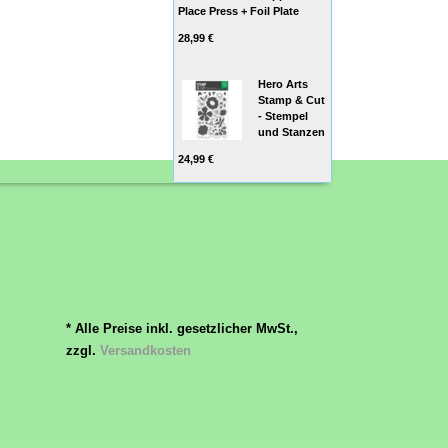
Place Press + Foil Plate
28,99 €
Hero Arts
Stamp & Cut
- Stempel
und Stanzen
24,99 €
* Alle Preise inkl. gesetzlicher MwSt.,
zzgl.
Versandkosten