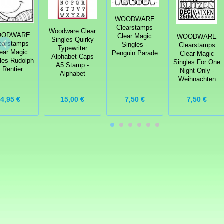
WOODWARE
Clearstamps
Woodware Clear
OODWARE
Clear Magic
WOODWARE
Singles Quirky
earstamps
Singles -
Clearstamps
Typewriter
ear Magic
Penguin Parade
Clear Magic
Alphabet Caps
les Rudolph
Singles For One
A5 Stamp -
- Rentier
Night Only -
Alphabet
Weihnachten
4,95 €
15,00 €
7,50 €
7,50 €