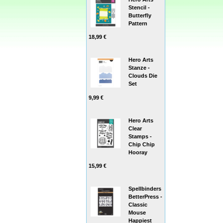
Stencil -
Butterfly
Pattern
18,99 €
Hero Arts
Stanze -
Clouds Die
Set
9,99 €
Hero Arts
Clear
Stamps -
Chip Chip
Hooray
15,99 €
Spellbinders
BetterPress -
Classic
Mouse
Happiest