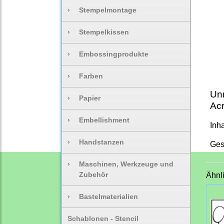
›
Stempelmontage
›
Stempelkissen
›
Embossingprodukte
›
Farben
Unm
›
Papier
Acr
›
Embellishment
Inh
›
Handstanzen
Ges
›
Maschinen, Werkzeuge und
Zubehör
Ähnl
›
Bastelmaterialien
Schablonen - Stencil