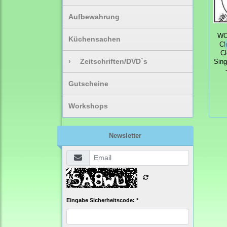
Aufbewahrung
W
Küchensachen
Cl
Cl
›
Zeitschriften/DVD`s
Sing
Gutscheine
Workshops
Newsletter
Eingabe Sicherheitscode: *