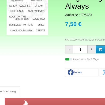
Always
Artikel-Nr.:
FRS723
7,50 €
inkl. 19,00 % MwSt., zzgl.
Versand
Lieferzeit: 4 bis 6 Tage
teilen
schreibung