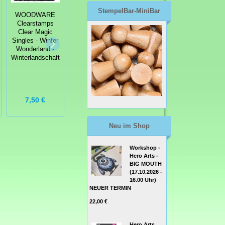
StempelBar-MiniBar
WOODWARE
Clearstamps
WOODWARE
Clear Magic
Clear Stamps
Singles - Winter
WOODWARE
Clear Magic
Wonderland -
Clear Stamps
Singles
Winterlandschaft
Clear Magic
Blooming Heart
Singles Let It
- Blumen Herz
Snow - Schnee
7,50 €
7,50 €
7,50 €
Neu im Shop
Workshop -
Hero Arts -
BIG MOUTH
(17.10.2026 -
16.00 Uhr)
NEUER TERMIN
22,00 €
Hero Arts