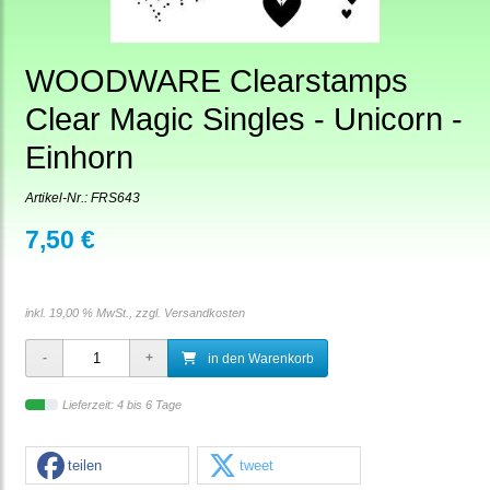
WOODWARE Clearstamps
Clear Magic Singles - Unicorn -
Einhorn
Artikel-Nr.:
FRS643
7,50 €
inkl. 19,00 % MwSt., zzgl.
Versandkosten
in den Warenkorb
Lieferzeit: 4 bis 6 Tage
teilen
tweet