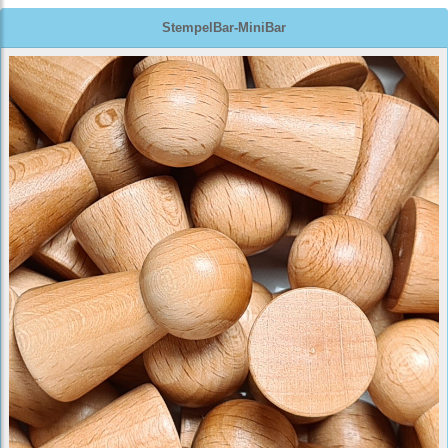
StempelBar-MiniBar