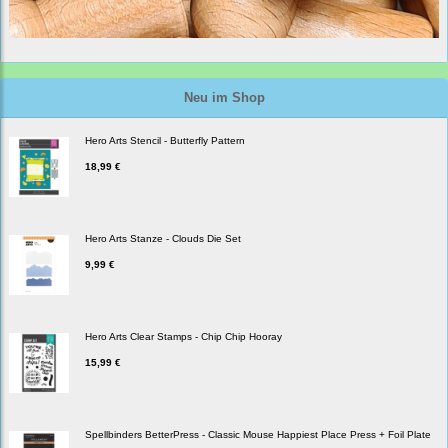
Neu im Shop
Hero Arts Stencil - Butterfly Pattern
18,99 €
Hero Arts Stanze - Clouds Die Set
9,99 €
Hero Arts Clear Stamps - Chip Chip Hooray
15,99 €
Spellbinders BetterPress - Classic Mouse Happiest Place Press + Foil Plate