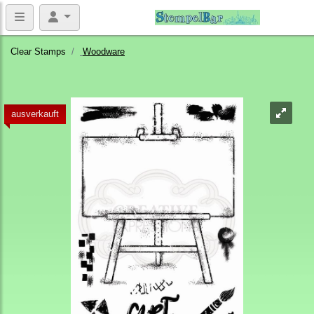
Clear Stamps
Woodware
ausverkauft