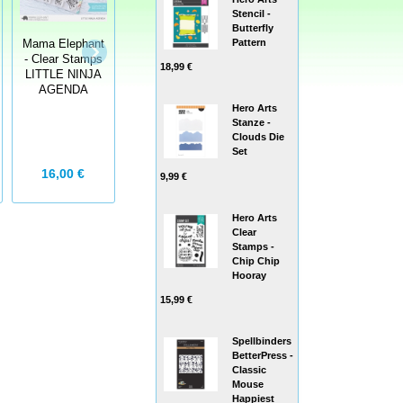
Stencil -
Butterfly
Mama Elephant
Pattern
Mama Elephant
- Clear Stamps
- Clear Stamps
AALL & Create
LITTLE SLOTH
18,99 €
LITTLE NINJA
Clear Stamps -
AGENDA -
AGENDA
Gnomes
Faultiere
Hero Arts
Stanze -
Clouds Die
Set
16,00 €
16,00 €
13,95 €
9,99 €
Hero Arts
Clear
Stamps -
Chip Chip
Hooray
15,99 €
Spellbinders
BetterPress -
Classic
Mouse
Happiest