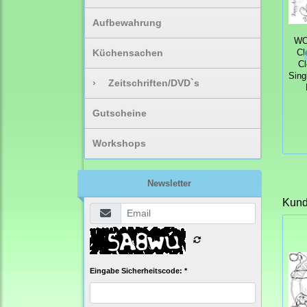
Aufbewahrung
W
Küchensachen
Cl
Cl
Sin
›
Zeitschriften/DVD`s
Gutscheine
Workshops
Newsletter
Kunde
Eingabe Sicherheitscode: *