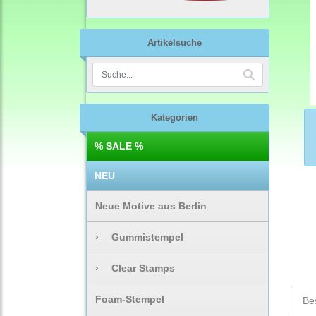
Artikelsuche
Kategorien
% SALE %
NEU
Neue Motive aus Berlin
›
Gummistempel
›
Clear Stamps
Foam-Stempel
Be