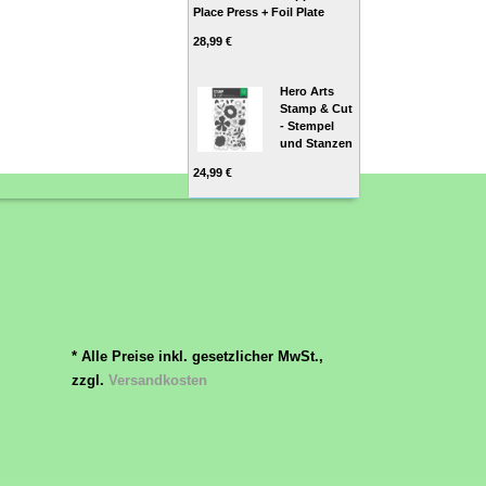
Place Press + Foil Plate
28,99 €
Hero Arts
Stamp & Cut
- Stempel
und Stanzen
24,99 €
* Alle Preise inkl. gesetzlicher MwSt.,
zzgl.
Versandkosten