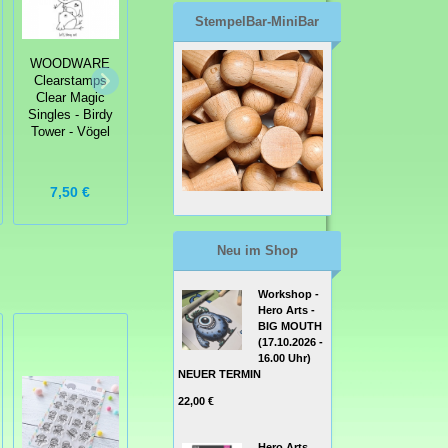
StempelBar-MiniBar
WOODWARE
WOODWARE
Clearstamps
Woodware Clear
Clearstamps
Clear Magic
Singles Forest
Clear Magic
Singles - Birdy
Gnome
Singles -
Tower - Vögel
Gnome Wishes
7,50 €
7,50 €
7,50 €
Neu im Shop
Workshop -
Hero Arts -
BIG MOUTH
(17.10.2026 -
16.00 Uhr)
NEUER TERMIN
22,00 €
Hero Arts