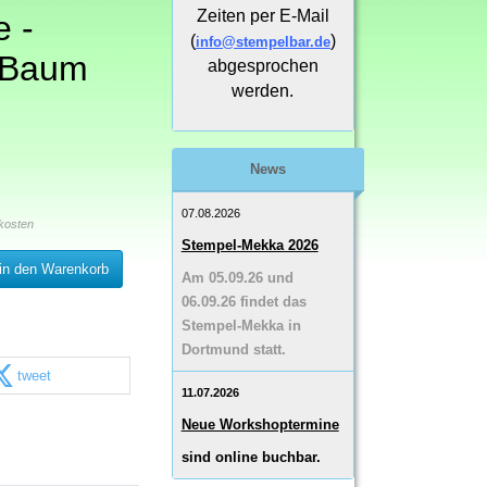
Zeiten per E-Mail
 -
(
)
info@stempelbar.de
 Baum
abgesprochen
werden.
News
07.08.2026
kosten
Stempel-Mekka 2026
in den Warenkorb
Am 05.09.26 und
06.09.26 findet das
Stempel-Mekka in
Dortmund statt.
tweet
11.07.2026
Neue Workshoptermine
sind online buchbar.