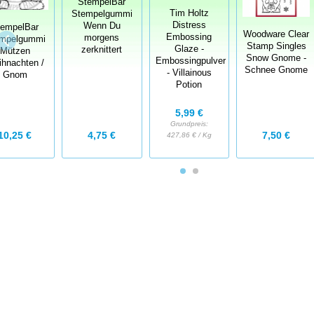
StempelBar
Tim Holtz
Stempelgummi
Distress
Wenn Du
tempelBar
Woodware Clear
Embossing
morgens
mpelgummi
Stamp Singles
Glaze -
zerknittert
Mützen
Snow Gnome -
Embossingpulver
hnachten /
Schnee Gnome
- Villainous
Gnom
Potion
5,99 €
Grundpreis:
4,75 €
7,50 €
10,25 €
427,86 € / Kg