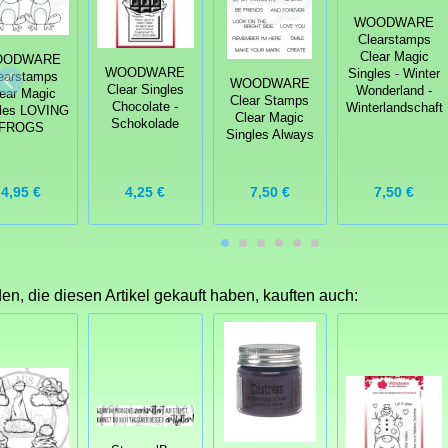
WOODWARE
Clearstamps
Clear Magic
OODWARE
WOODWARE
Singles - Winter
earstamps
WOODWARE
Clear Singles
Wonderland -
ear Magic
Clear Stamps
Chocolate -
Winterlandschaft
gles LOVING
Clear Magic
Schokolade
FROGS
Singles Always
4,95 €
4,25 €
7,50 €
7,50 €
n, die diesen Artikel gekauft haben, kauften auch: