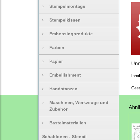
›
Stempelmontage
›
Stempelkissen
›
Embossingprodukte
›
Farben
›
Papier
Unm
›
Embellishment
Inha
Gesa
›
Handstanzen
›
Maschinen, Werkzeuge und
Ähnl
Zubehör
›
Bastelmaterialien
Schablonen - Stencil