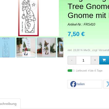
Tree Gnome
Gnome mit
Artikel-Nr.:
FRS410
7,50 €
inkl. 19,00 % MwSt., zzgl.
Versand
Lieferzeit: 4 bis 6 Tage
teilen
schreibung