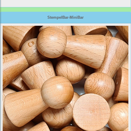
StempelBar-MiniBar