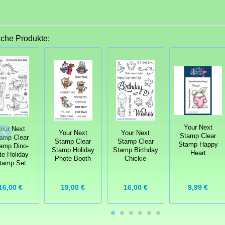
iche Produkte:
Your Next
our Next
Your Next
Your Next
Stamp Clear
amp Clear
Stamp Clear
Stamp Clear
Stamp Happy
amp Dino-
Stamp Holiday
Stamp Birthday
Heart
te Holiday
Phote Booth
Chickie
tamp Set
9,99 €
16,00 €
19,00 €
16,00 €