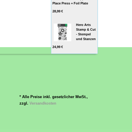
Place Press + Foil Plate
28,99 €
Hero Arts
Stamp & Cut
- Stempel
und Stanzen
24,99 €
* Alle Preise inkl. gesetzlicher MwSt.,
zzgl.
Versandkosten