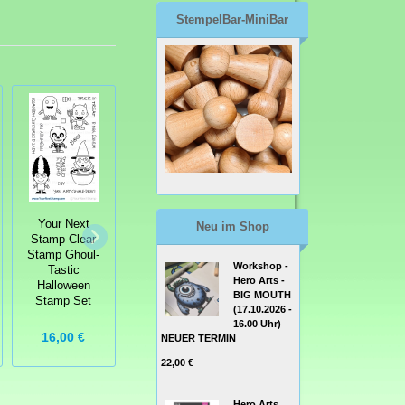
StempelBar-MiniBar
Your Next
Your Next
Neu im Shop
Your Next
Stamp Clear
Stamp Clear
Stamp Clear
Stamp Cute
Stamp Ghoul-
Stamp - Snow
Workshop -
Gnomies Stamp
Tastic
Amazing Stamp
Hero Arts -
Set
Halloween
Set
BIG MOUTH
Stamp Set
(17.10.2026 -
16.00 Uhr)
16,00 €
16,00 €
9,99 €
NEUER TERMIN
22,00 €
Hero Arts