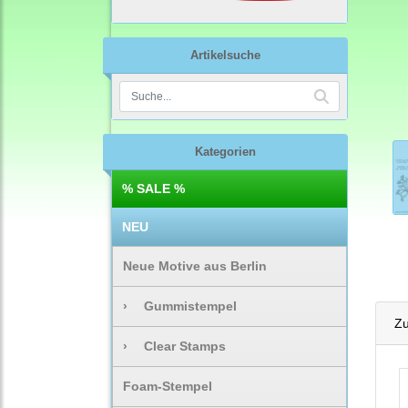
Artikelsuche
Kategorien
% SALE %
NEU
Neue Motive aus Berlin
›
Gummistempel
Zu
›
Clear Stamps
Foam-Stempel