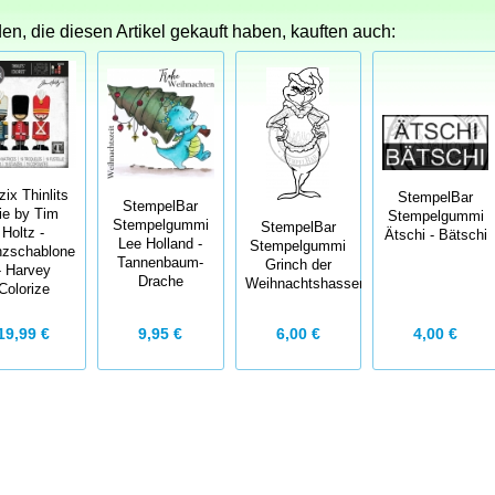
n, die diesen Artikel gekauft haben, kauften auch:
zix Thinlits
StempelBar
StempelBar
ie by Tim
Stempelgummi
Stempelgummi
StempelBar
Holtz -
Ätschi - Bätschi
Lee Holland -
Stempelgummi
nzschablone
Tannenbaum-
Grinch der
- Harvey
Drache
Weihnachtshasser
Colorize
6,00 €
4,00 €
19,99 €
9,95 €