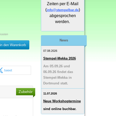
Zeiten per E-Mail
(
)
info@stempelbar.de
abgesprochen
werden.
kosten
News
in den Warenkorb
07.08.2026
Stempel-Mekka 2026
Am 05.09.26 und
tweet
06.09.26 findet das
Stempel-Mekka in
Dortmund statt.
Zubehör
11.07.2026
Neue Workshoptermine
sind online buchbar.