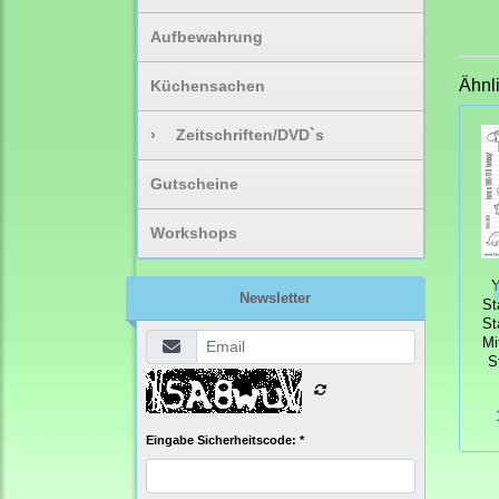
Aufbewahrung
Ähnl
Küchensachen
›
Zeitschriften/DVD`s
Gutscheine
Workshops
Y
Newsletter
St
St
Mi
S
Eingabe Sicherheitscode: *