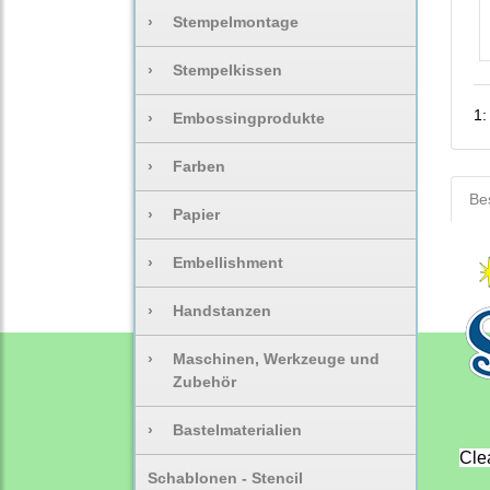
›
Stempelmontage
›
Stempelkissen
1
›
Embossingprodukte
›
Farben
Be
›
Papier
›
Embellishment
›
Handstanzen
›
Maschinen, Werkzeuge und
Zubehör
›
Bastelmaterialien
Clea
Schablonen - Stencil