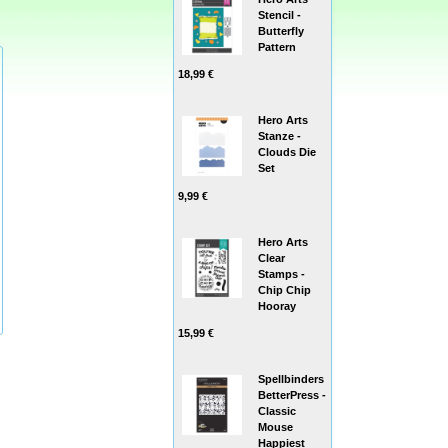
Stencil -
Butterfly
Pattern
18,99 €
Hero Arts
Stanze -
Clouds Die
Set
9,99 €
Hero Arts
Clear
Stamps -
Chip Chip
Hooray
15,99 €
Spellbinders
BetterPress -
Classic
Mouse
Happiest