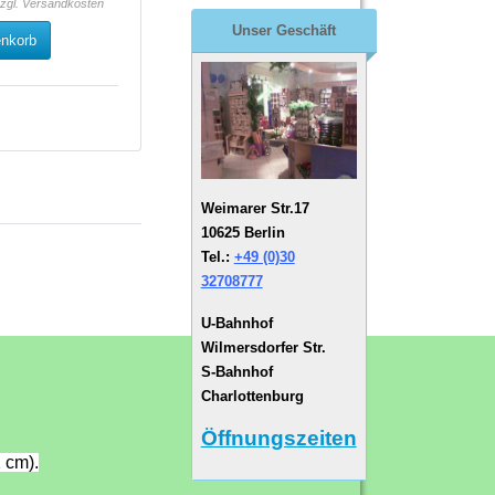
zzgl.
Versandkosten
Unser Geschäft
enkorb
Weimarer Str.17
10625 Berlin
Tel.:
+49 (0)30
32708777
U-Bahnhof
Wilmersdorfer Str.
S-Bahnhof
Charlottenburg
Öffnungszeiten
 cm).