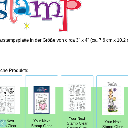
rstampsplatte in der Größe von circa 3" x 4" (ca. 7,6 cm x 10,2 
iche Produkte:
Your Next
our Next
Your Next
Your Next
Stamp Clear
amp Clear
Stamp Clear
Stamp Clear