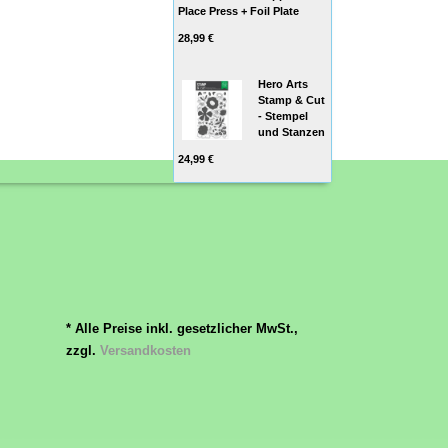
Place Press + Foil Plate
28,99 €
Hero Arts
Stamp & Cut
- Stempel
und Stanzen
24,99 €
* Alle Preise inkl. gesetzlicher MwSt.,
zzgl.
Versandkosten