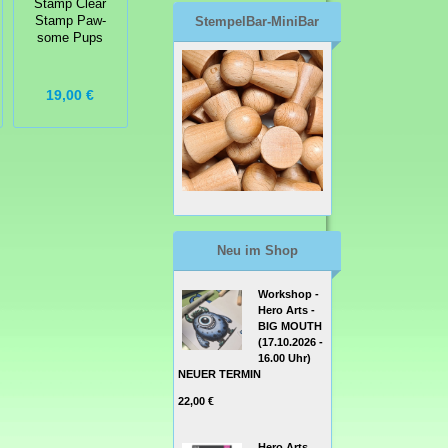
Stamp Clear
Stamp Clear
Stamp Clear
StempelBar-MiniBar
Stamp Paw-
Stamp Birthday
Stamp - Holiday
some Pups
Chickie
Chill Stamp Set
19,00 €
16,00 €
9,99 €
Neu im Shop
Workshop -
Hero Arts -
BIG MOUTH
(17.10.2026 -
16.00 Uhr)
NEUER TERMIN
22,00 €
Hero Arts