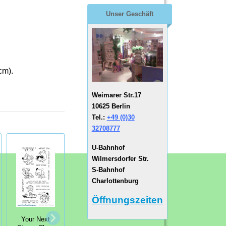
Unser Geschäft
cm).
Weimarer Str.17
10625 Berlin
Tel.:
+49 (0)30
32708777
U-Bahnhof
Wilmersdorfer Str.
S-Bahnhof
Charlottenburg
Öffnungszeiten
Your Next
Your Next
Your Next