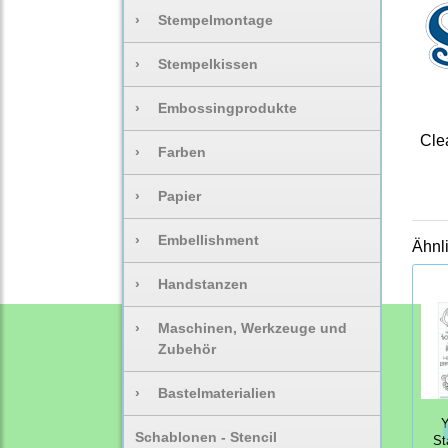
›
Stempelmontage
›
Stempelkissen
›
Embossingprodukte
Clea
›
Farben
›
Papier
›
Embellishment
Ähnl
›
Handstanzen
›
Maschinen, Werkzeuge und
Zubehör
›
Bastelmaterialien
Y
Schablonen - Stencil
St