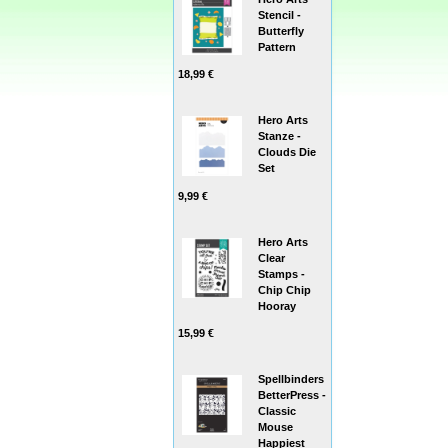
Stencil -
Butterfly
Pattern
18,99 €
Hero Arts
Stanze -
Clouds Die
Set
9,99 €
Hero Arts
Clear
Stamps -
Chip Chip
Hooray
15,99 €
Spellbinders
BetterPress -
Classic
Mouse
Happiest