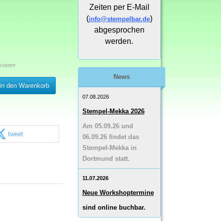
Zeiten per E-Mail
(
)
info@stempelbar.de
abgesprochen
werden.
kosten
News
in den Warenkorb
07.08.2026
Stempel-Mekka 2026
Am 05.09.26 und
tweet
06.09.26 findet das
Stempel-Mekka in
Dortmund statt.
11.07.2026
Neue Workshoptermine
sind online buchbar.