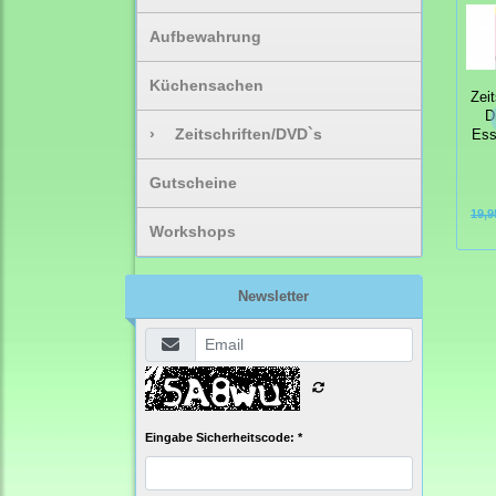
Aufbewahrung
Küchensachen
Zeit
D
›
Zeitschriften/DVD`s
Ess
Gutscheine
19,9
Workshops
Newsletter
Eingabe Sicherheitscode: *