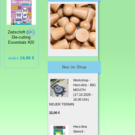
Zeitschrift (UK)
Die-cutting
Zeitschrift (UK)
Zeitschrift (UK)
Essentials #55
Die-cutting
Die-cutting
Essentials #20
Essentials #16
14,96 €
14,96 €
14,96 €
19,95 €
19,95 €
19,95 €
Neu im Shop
Workshop -
Hero Arts - BIG
MOUTH
(17.10.2026 -
16.00 Uhr)
NEUER TERMIN
22,00 €
Hero Arts
Stencil -