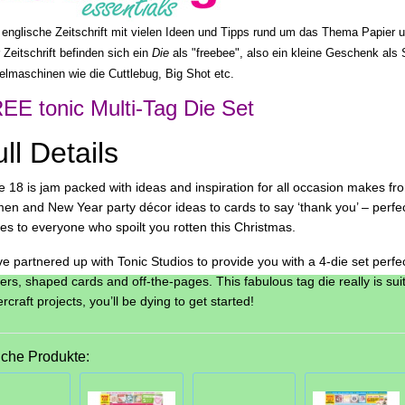
 englische Zeitschrift mit vielen Ideen und Tipps rund um das Thema Papier u
 Zeitschrift befinden sich ein
Die
als "freebee
", also ein kleine Geschenk als 
elmaschinen wie die Cuttlebug, Big Shot etc.
EE tonic Multi-Tag Die Set
ll Details
e 18 is jam packed with ideas and inspiration for all occasion makes fr
men and New Year party décor ideas to cards to say ‘thank you’ – perfec
es to everyone who spoilt you rotten this Christmas.
e partnered up with Tonic Studios to provide you with a 4-die set perfe
ers, shaped cards and off-the-pages. This fabulous tag die really is su
rcraft projects, you’ll be dying to get started!
iche Produkte: