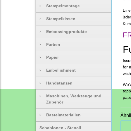
›
Stempelmontage
Eine
jeder
›
Stempelkissen
Kurb
›
Embossingprodukte
FR
›
Farben
Fu
›
Papier
Issu
for 
›
Embellishment
wish
›
Handstanzen
We’v
topp
›
Maschinen, Werkzeuge und
pape
Zubehör
›
Bastelmaterialien
Ähnl
Schablonen - Stencil