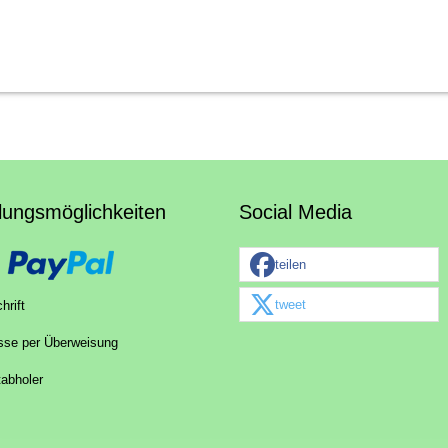
lungsmöglichkeiten
Social Media
teilen
tweet
hrift
sse per Überweisung
tabholer