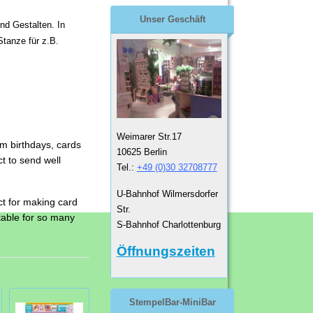
Unser Geschäft
nd Gestalten. In
Stanze für z.B.
Weimarer Str.17
om birthdays, cards
10625 Berlin
t to send well
Tel.:
+49 (0)30 32708777
U-Bahnhof Wilmersdorfer
ct for making card
Str.
itable for so many
S-Bahnhof Charlottenburg
Öffnungszeiten
StempelBar-MiniBar