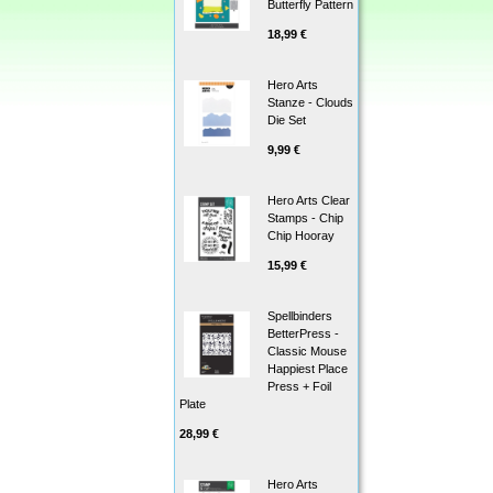
Butterfly Pattern
18,99 €
Hero Arts
Stanze - Clouds
Die Set
9,99 €
Hero Arts Clear
Stamps - Chip
Chip Hooray
15,99 €
Spellbinders
BetterPress -
Classic Mouse
Happiest Place
Press + Foil
Plate
28,99 €
Hero Arts