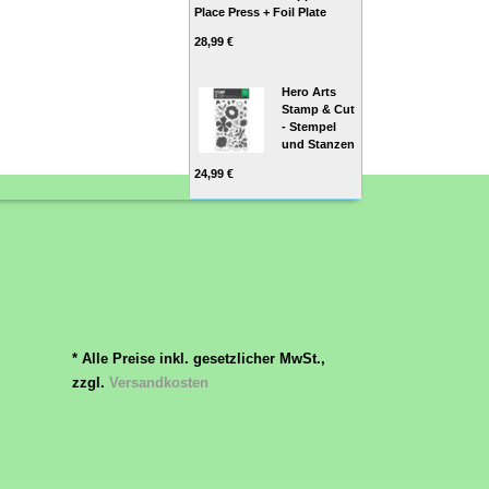
Place Press + Foil Plate
28,99 €
Hero Arts
Stamp & Cut
- Stempel
und Stanzen
24,99 €
* Alle Preise inkl. gesetzlicher MwSt.,
zzgl.
Versandkosten