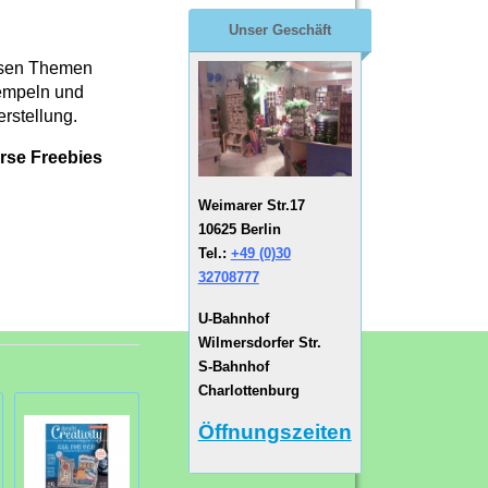
Unser Geschäft
ersen Themen
tempeln und
rstellung.
erse Freebies
Weimarer Str.17
10625 Berlin
Tel.:
+49 (0)30
32708777
U-Bahnhof
Wilmersdorfer Str.
S-Bahnhof
Charlottenburg
Öffnungszeiten