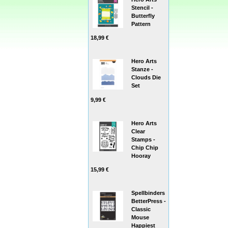
Stencil -
Butterfly
Pattern
18,99 €
Hero Arts
Stanze -
Clouds Die
Set
9,99 €
Hero Arts
Clear
Stamps -
Chip Chip
Hooray
15,99 €
Spellbinders
BetterPress -
Classic
Mouse
Happiest