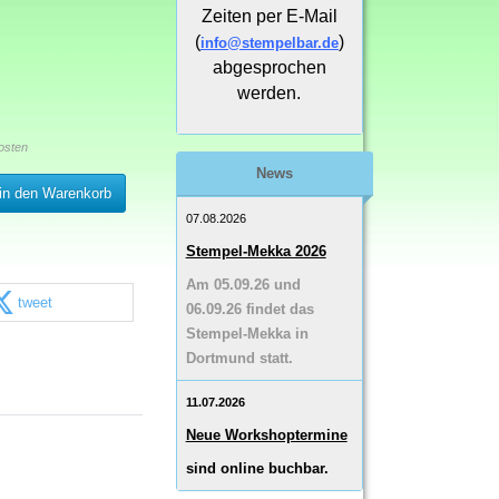
Zeiten per E-Mail
(
)
info@stempelbar.de
abgesprochen
werden.
osten
News
in den Warenkorb
07.08.2026
Stempel-Mekka 2026
Am 05.09.26 und
tweet
06.09.26 findet das
Stempel-Mekka in
Dortmund statt.
11.07.2026
Neue Workshoptermine
sind online buchbar.