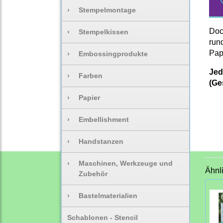
›
Stempelmontage
Doc
›
Stempelkissen
run
Pap
›
Embossingprodukte
Jed
›
Farben
(Ge
›
Papier
›
Embellishment
›
Handstanzen
›
Maschinen, Werkzeuge und
Ähnl
Zubehör
›
Bastelmaterialien
Schablonen - Stencil