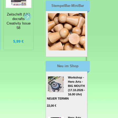
StempelBar-MiniBar
Zeitschrift (UK)
Zeitschrift (UK)
docrafts
docrafts
Creativity Issue
Creativity Issue
58
83
5,99 €
5,99 €
Neu im Shop
Workshop -
Hero Arts -
BIG MOUTH
(17.10.2026 -
16.00 Uhr)
NEUER TERMIN
22,00 €
Hero Arts