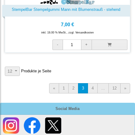
StempelBar Stempelgummi Mann mit Blumenstrauß - stehend
7,00 €
inkl. 19,00 % MwSt., zzgl.
Versandkosten
Produkte je Seite
12
«
1
2
3
4
...
12
»
Social Media