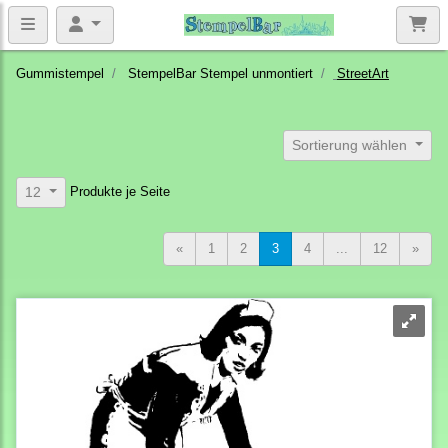
Gummistempel
StempelBar Stempel unmontiert
StreetArt
Sortierung wählen
Produkte je Seite
12
«
1
2
3
4
...
12
»