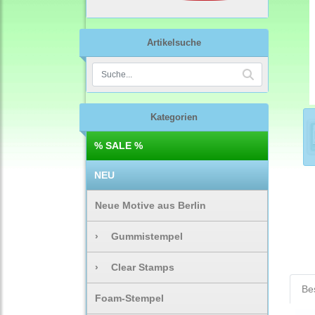
Artikelsuche
Kategorien
% SALE %
NEU
Neue Motive aus Berlin
›
Gummistempel
›
Clear Stamps
Be
Foam-Stempel