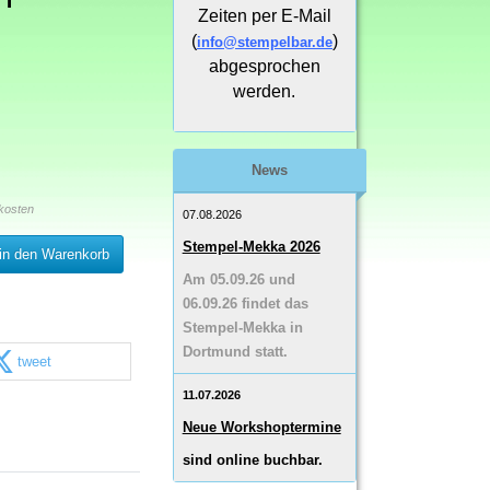
Zeiten per E-Mail
(
)
info@stempelbar.de
abgesprochen
werden.
News
kosten
07.08.2026
Stempel-Mekka 2026
in den Warenkorb
Am 05.09.26 und
06.09.26 findet das
Stempel-Mekka in
Dortmund statt.
tweet
11.07.2026
Neue Workshoptermine
sind online buchbar.