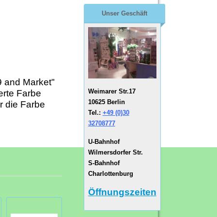
Unser Geschäft
9 and Market"
Weimarer Str.17
erte Farbe
10625 Berlin
r die Farbe
Tel.:
+49 (0)30
32708777
U-Bahnhof
Wilmersdorfer Str.
S-Bahnhof
Charlottenburg
Öffnungszeiten