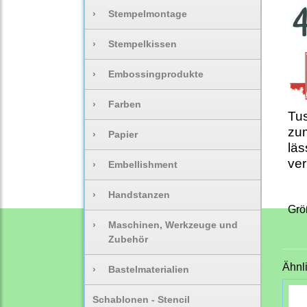
›
Stempelmontage
›
Stempelkissen
›
Embossingprodukte
›
Farben
Tus
zu
›
Papier
läs
ver
›
Embellishment
›
Handstanzen
Grö
›
Maschinen, Werkzeuge und
Zubehör
Ähnl
›
Bastelmaterialien
Schablonen - Stencil