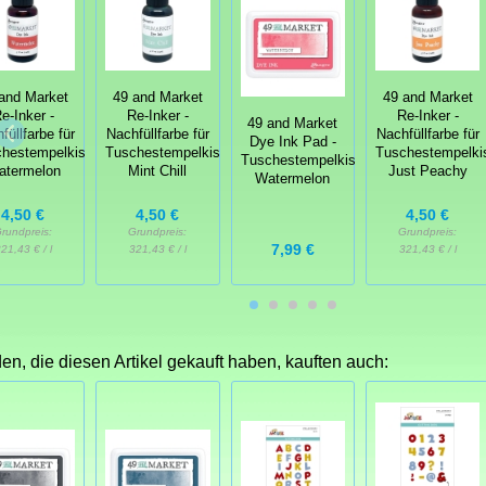
and Market
49 and Market
49 and Market
e-Inker -
Re-Inker -
Re-Inker -
49 and Market
füllfarbe für
Nachfüllfarbe für
Nachfüllfarbe für
Dye Ink Pad -
hestempelkissen
Tuschestempelkissen
Tuschestempelki
Tuschestempelkissen
atermelon
Mint Chill
Just Peachy
Watermelon
4,50 €
4,50 €
4,50 €
rundpreis:
Grundpreis:
Grundpreis:
7,99 €
21,43 € / l
321,43 € / l
321,43 € / l
n, die diesen Artikel gekauft haben, kauften auch: