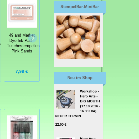
StempelBar-MiniBar
49 and Market
49 and Market
49 and Market
Dye Ink Pad -
Dye Ink Pad -
Dye Ink Pad -
ssen
Tuschestempelkissen
Tuschestempelkissen
Tuschestempelkissen
Pink Sands
Rainforest
Arctic Blitz
7,99 €
7,99 €
7,99 €
Neu im Shop
Workshop -
Hero Arts -
BIG MOUTH
(17.10.2026 -
16.00 Uhr)
NEUER TERMIN
22,00 €
Hero Arts