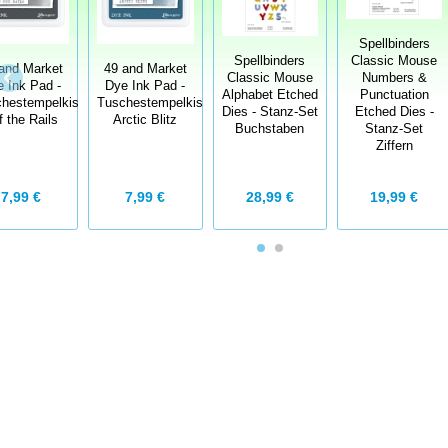
Spellbinders
Spellbinders
Classic Mouse
and Market
49 and Market
Classic Mouse
Numbers &
 Ink Pad -
Dye Ink Pad -
Alphabet Etched
Punctuation
hestempelkissen
Tuschestempelkissen
Dies - Stanz-Set
Etched Dies -
f the Rails
Arctic Blitz
Buchstaben
Stanz-Set
Ziffern
7,99 €
7,99 €
28,99 €
19,99 €