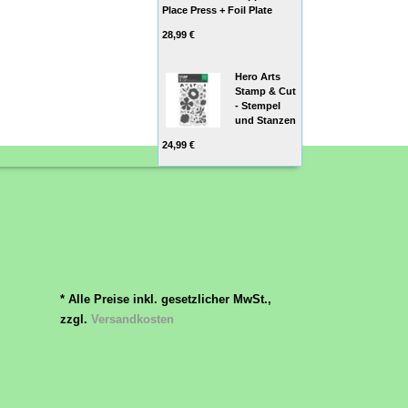
Place Press + Foil Plate
28,99 €
Hero Arts
Stamp & Cut
- Stempel
und Stanzen
24,99 €
* Alle Preise inkl. gesetzlicher MwSt.,
zzgl.
Versandkosten