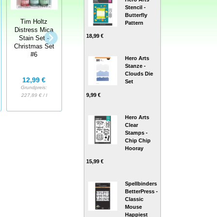
Stencil -
Butterfly
Tim Holtz
Tim Holtz
Tim Holtz
Pattern
Distress Mica
Distress Mica
Distress Mica
Stain Set -
Stain Set -
18,99 €
Stain Set -
Christmas Set
Christmas Set
Christmas Set
#3
#4
#6
Hero Arts
Stanze -
Clouds Die
12,99 €
12,99 €
12,99 €
Set
Grundpreis:
Grundpreis:
Grundpreis:
9,99 €
227,89 € / l
227,89 € / l
227,89 € / l
Hero Arts
Clear
Stamps -
Chip Chip
Hooray
15,99 €
Spellbinders
BetterPress -
Classic
Mouse
Happiest