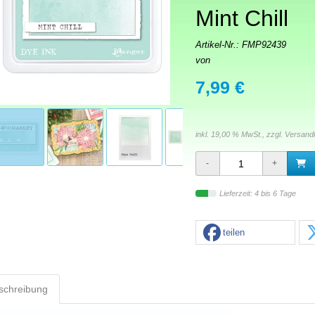
Mint Chill
Artikel-Nr.:
FMP92439
von
7,99 €
inkl. 19,00 % MwSt., zzgl.
Versand
Lieferzeit: 4 bis 6 Tage
teilen
schreibung