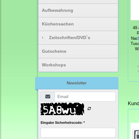
Aufbewahrung
Küchensachen
49 
R
›
Zeitschriften/DVD`s
Nach
Tusc
W
Gutscheine
Workshops
G
3
Newsletter
Kunde
Eingabe Sicherheitscode: *