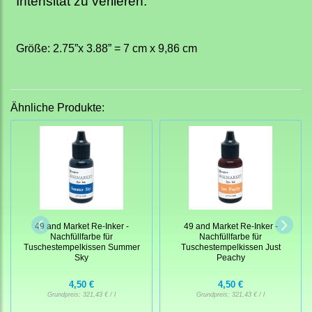
Intensität zu verlieren.
Größe: 2.75”x 3.88” = 7 cm x 9,86 cm
Ähnliche Produkte:
49 and Market Re-Inker -
49 and Market Re-Inker -
Nachfüllfarbe für
Nachfüllfarbe für
Tuschestempelkissen Summer
Tuschestempelkissen Just
Sky
Peachy
4,50 €
4,50 €
Grundpreis:
321,43 € / l
Grundpreis:
321,43 € / l