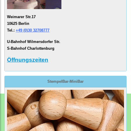
Weimarer Str.17
10625 Berlin
Tel.:
+49 (0)30 32708777
U-Bahnhof Wilmersdorfer Str.
S-Bahnhof Charlottenburg
Öffnungszeiten
StempelBar-MiniBar