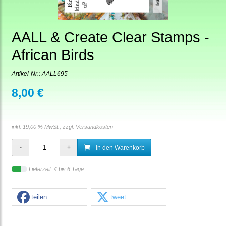
AALL & Create Clear Stamps -
African Birds
Artikel-Nr.:
AALL695
8,00 €
inkl. 19,00 % MwSt., zzgl.
Versandkosten
in den Warenkorb
Lieferzeit: 4 bis 6 Tage
teilen
tweet