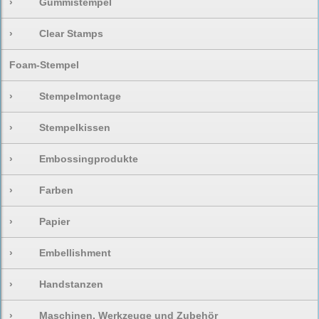
›
Gummistempel
›
Clear Stamps
Foam-Stempel
›
Stempelmontage
›
Stempelkissen
›
Embossingprodukte
›
Farben
›
Papier
›
Embellishment
›
Handstanzen
›
Maschinen, Werkzeuge und Zubehör