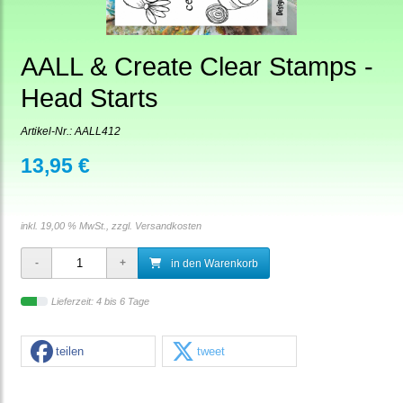
AALL & Create Clear Stamps -
Head Starts
Artikel-Nr.:
AALL412
13,95 €
inkl. 19,00 % MwSt., zzgl.
Versandkosten
in den Warenkorb
Lieferzeit: 4 bis 6 Tage
teilen
tweet