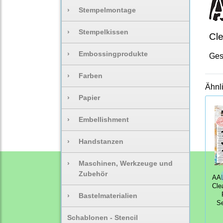
›
Stempelmontage
›
Stempelkissen
Cle
›
Embossingprodukte
Ges
›
Farben
Ähnl
›
Papier
›
Embellishment
›
Handstanzen
›
Maschinen, Werkzeuge und
Zubehör
AAL
Cle
›
Bastelmaterialien
Se
Schablonen - Stencil