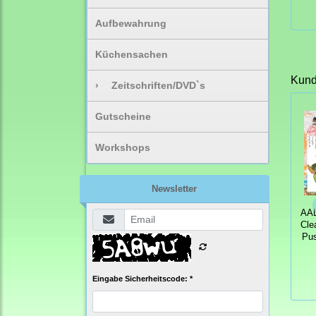
Aufbewahrung
Küchensachen
Kunde
›
Zeitschriften/DVD`s
Gutscheine
Workshops
Newsletter
AAL
Cle
Pus
Eingabe Sicherheitscode: *