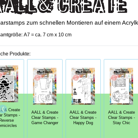
arstamps zum schnellen Montieren auf einem Acrylk
amtgröße: A7 = ca. 7 cm x 10 cm
iche Produkte:
L & Create
AALL & Create
AALL & Create
AALL & Create
ar Stamps -
Clear Stamps -
Clear Stamps -
Clear Stamps -
Reverse
Game Changer
Happy Dog
Stay Chic
micircles