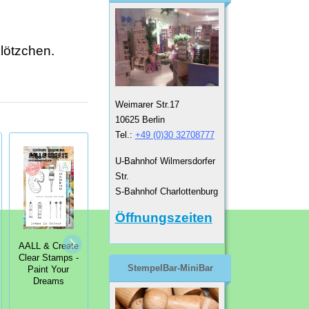
lötzchen.
Weimarer Str.17
10625 Berlin
Tel.:
+49 (0)30 32708777
U-Bahnhof Wilmersdorfer
Str.
S-Bahnhof Charlottenburg
Öffnungszeiten
AALL & Create
AALL & Create
AALL & Create
Clear Stamps -
Clear Stamps -
Clear Stamps -
StempelBar-MiniBar
Paint Your
Alice & Queen
Heart Grunge
Dreams