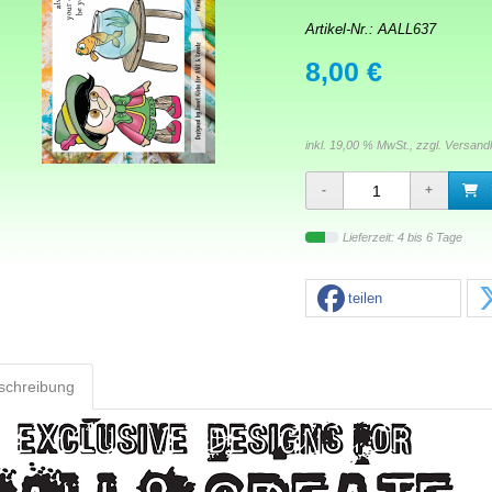
Artikel-Nr.:
AALL637
8,00 €
inkl. 19,00 % MwSt., zzgl.
Versand
Lieferzeit: 4 bis 6 Tage
teilen
schreibung