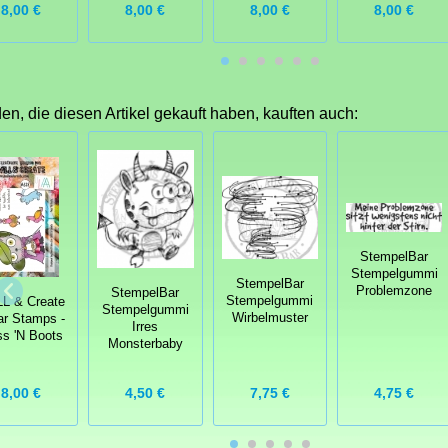
8,00 €
8,00 €
8,00 €
8,00 €
n, die diesen Artikel gekauft haben, kauften auch:
StempelBar
Stempelgummi
StempelBar
Problemzone
StempelBar
Stempelgummi
L & Create
Stempelgummi
Wirbelmuster
ar Stamps -
Irres
s 'N Boots
Monsterbaby
7,75 €
4,75 €
8,00 €
4,50 €