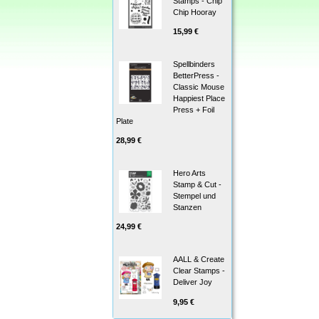
Stamps - Chip
Chip Hooray
15,99 €
Spellbinders
BetterPress -
Classic Mouse
Happiest Place
Press + Foil
Plate
28,99 €
Hero Arts
Stamp & Cut -
Stempel und
Stanzen
24,99 €
AALL & Create
Clear Stamps -
Deliver Joy
9,95 €