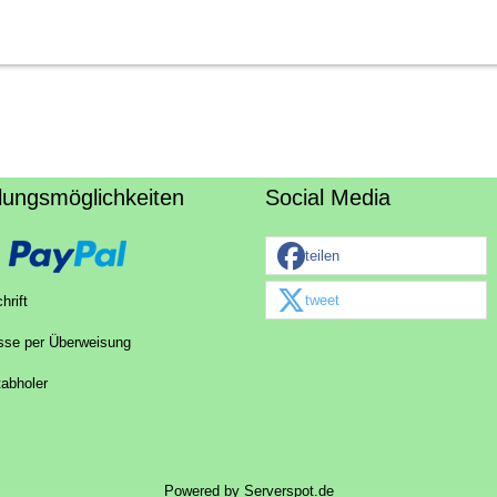
lungsmöglichkeiten
Social Media
teilen
tweet
hrift
sse per Überweisung
tabholer
Powered by
Serverspot.de