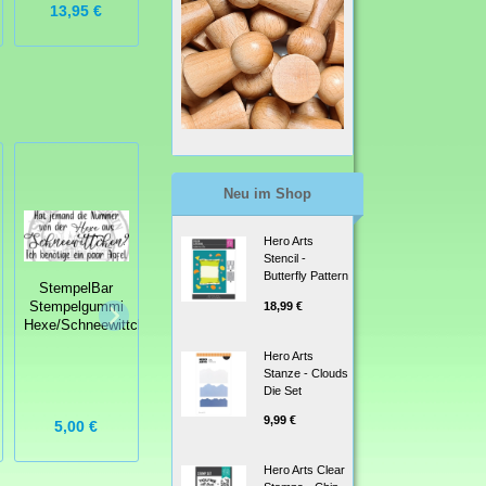
13,95 €
8,00 €
20,95 €
Neu im Shop
Hero Arts
Stencil -
Butterfly Pattern
StempelBar
StempelBar
18,99 €
Stempelgummi
Stempelgummi
StempelBar
Hexe/Schneewittchen
Und was,…irre
Stempelgummi
Hero Arts
Mensch/Schicksal
Stanze - Clouds
Die Set
9,99 €
5,00 €
6,25 €
4,50 €
Hero Arts Clear