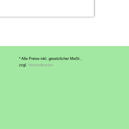
* Alle Preise inkl. gesetzlicher MwSt.,
zzgl.
Versandkosten