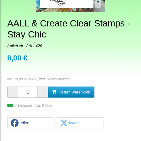
AALL & Create Clear Stamps -
Stay Chic
Artikel-Nr.:
AALL420
8,00 €
inkl. 19,00 % MwSt., zzgl.
Versandkosten
in den Warenkorb
Lieferzeit: 4 bis 6 Tage
teilen
tweet