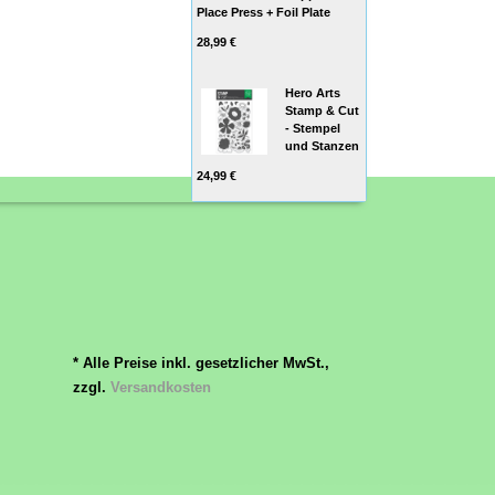
Place Press + Foil Plate
28,99 €
Hero Arts
Stamp & Cut
- Stempel
und Stanzen
24,99 €
* Alle Preise inkl. gesetzlicher MwSt.,
zzgl.
Versandkosten