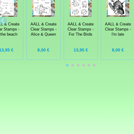
L & Create
AALL & Create
AALL & Create
AALL & Create
ar Stamps -
Clear Stamps -
Clear Stamps -
Clear Stamps -
 the beach
Alice & Queen
For The Birds
I'm late
13,95 €
8,00 €
13,95 €
8,00 €