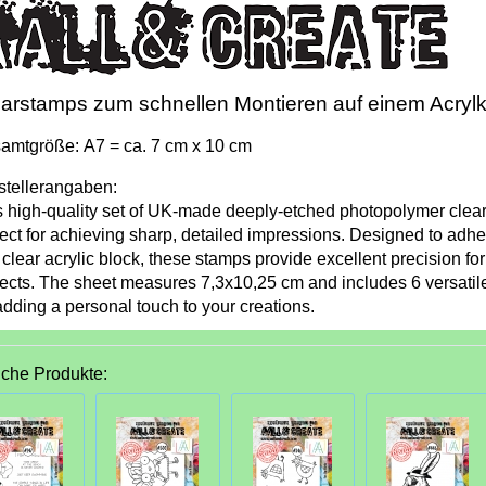
arstamps zum schnellen Montieren auf einem Acrylk
amtgröße: A7 = ca. 7 cm x 10 cm
stellerangaben:
s high-quality set of UK-made deeply-etched photopolymer clear
ect for achieving sharp, detailed impressions. Designed to adher
clear acrylic block, these stamps provide excellent precision for
jects. The sheet measures 7,3x10,25 cm and includes 6 versatil
adding a personal touch to your creations.
iche Produkte: