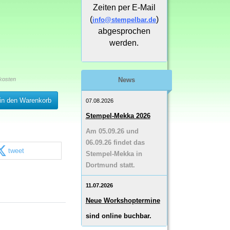
Zeiten per E-Mail
(
)
info@stempelbar.de
abgesprochen
werden.
kosten
News
in den Warenkorb
07.08.2026
Stempel-Mekka 2026
Am 05.09.26 und
06.09.26 findet das
tweet
Stempel-Mekka in
Dortmund statt.
11.07.2026
Neue Workshoptermine
sind online buchbar.