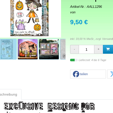
Artikel-Nr.:
AALL1296
von
9,50 €
inkl. 19,00 % MwSt., zzgl.
Versand
Lieferzeit: 4 bis 6 Tage
teilen
schreibung