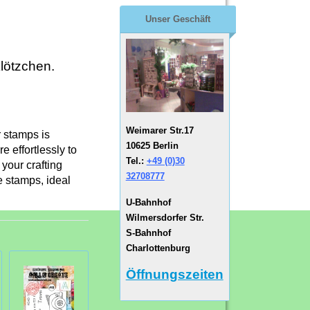
Unser Geschäft
lötzchen.
Weimarer Str.17
 stamps is
10625 Berlin
e effortlessly to
Tel.:
+49 (0)30
 your crafting
32708777
e stamps, ideal
U-Bahnhof
Wilmersdorfer Str.
S-Bahnhof
Charlottenburg
Öffnungszeiten