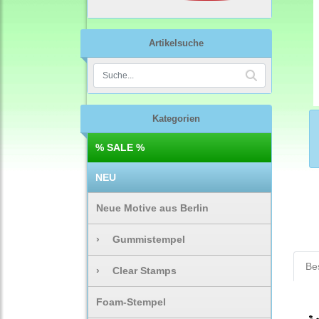
Artikelsuche
Kategorien
% SALE %
NEU
Neue Motive aus Berlin
›
Gummistempel
Be
›
Clear Stamps
Foam-Stempel