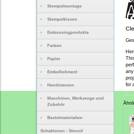
›
Stempelmontage
›
Stempelkissen
Cle
›
Embossingprodukte
Ges
›
Farben
Her
Thi
›
Papier
perf
any 
›
Embellishment
pro
for 
›
Handstanzen
›
Maschinen, Werkzeuge und
Ähnl
Zubehör
›
Bastelmaterialien
Schablonen - Stencil