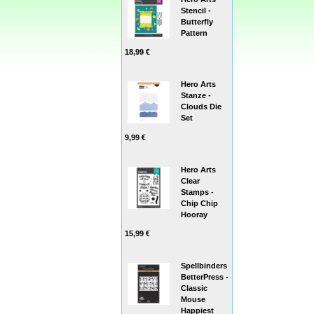
Stencil -
Butterfly
Pattern
18,99 €
Hero Arts
Stanze -
Clouds Die
Set
9,99 €
Hero Arts
Clear
Stamps -
Chip Chip
Hooray
15,99 €
Spellbinders
BetterPress -
Classic
Mouse
Happiest