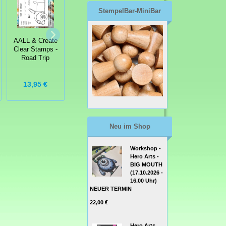
StempelBar-MiniBar
AALL & Create
AALL & Create
AALL & Create
Clear Stamps -
Clear Stamps -
Clear Stamps -
You're Pawsome
Road Trip
Stan & Ollie
13,95 €
9,95 €
14,50 €
Neu im Shop
Workshop -
Hero Arts -
BIG MOUTH
(17.10.2026 -
16.00 Uhr)
NEUER TERMIN
22,00 €
Hero Arts